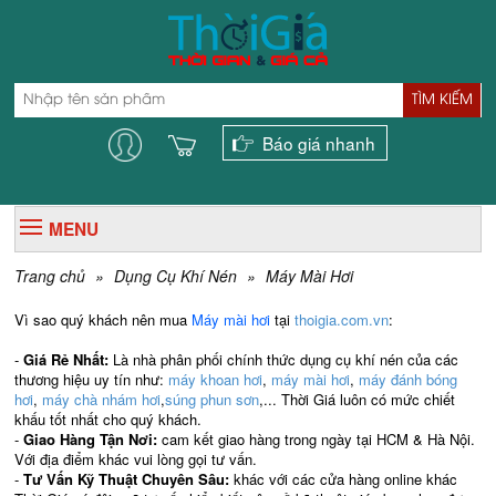
TÌM KIẾM
Báo giá nhanh
MENU
Trang chủ
»
Dụng Cụ Khí Nén
»
Máy Mài Hơi
Vì sao quý khách nên mua
Máy mài hơi
tại
thoigia.com.vn
:
-
Giá Rẻ Nhất:
Là nhà phân phối chính thức dụng cụ khí nén của các
thương hiệu uy tín như:
máy khoan hơi
,
máy mài hơi
,
máy đánh bóng
hơi
,
máy chà nhám hơi
,
súng phun sơn
,... Thời Giá luôn có mức chiết
khấu tốt nhất cho quý khách.
-
Giao Hàng Tận Nơi:
cam kết giao hàng trong ngày tại HCM & Hà Nội.
Với địa điểm khác vui lòng gọi tư vấn.
-
Tư Vấn Kỹ Thuật Chuyên Sâu:
khác với các cửa hàng online khác