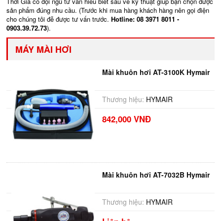
Thời Giá có đội ngũ tư vấn hiểu biết sâu về kỹ thuật giúp bạn chọn được
sản phẩm đúng nhu cầu. (Trước khi mua hàng khách hàng nên gọi điện
cho chúng tôi đễ được tư vấn trước.
Hotline: 08 3971 8011 -
0903.39.72.73
).
MÁY MÀI HƠI
Mài khuôn hơi AT-3100K Hymair
Thương hiệu:
HYMAIR
842,000 VNĐ
Mài khuôn hơi AT-7032B Hymair
Thương hiệu:
HYMAIR