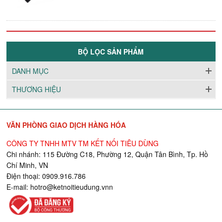
BỘ LỌC SẢN PHẨM
DANH MỤC
THƯƠNG HIỆU
VĂN PHÒNG GIAO DỊCH HÀNG HÓA
CÔNG TY TNHH MTV TM KẾT NỐI TIÊU DÙNG
Chi nhánh: 115 Đường C18, Phường 12, Quận Tân Bình, Tp. Hồ
Chí Minh, VN
Điện thoại: 0909.916.786
E-mail:
hotro@ketnoitieudung.vn
n