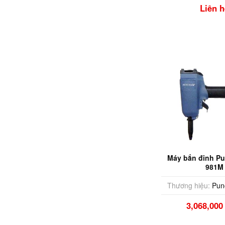
Liên h
Máy bắn đinh P
981M
Thương hiệu:
Pun
3,068,00