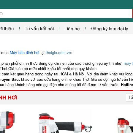
ới thiệu
Tư vấn kết nối
Liên hệ
Đăng ký làm đại lý
ên mua
Máy bắn đinh hơi
tại
thoigia.com.vn
:
 phân phối chính thức dụng cụ khí nén của các thương hiệu uy tín như:
máy 
. Thời Giá luôn có mức chiết khấu tốt nhất cho quý khách.
:
cam kết giao hàng trong ngày tại HCM & Hà Nội. Với địa điểm khác vui lòng 
Chuyên Sâu:
khác với các cửa hàng online khác Thời Giá có đội ngũ tư vấn h
mua hàng khách hàng nên gọi điện cho chúng tôi đễ được tư vấn trước.
Hotlin
NH HƠI
Tấ