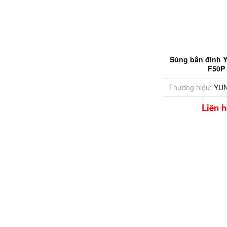
Súng bắn đinh Y
F50P
Thương hiệu:
YUN
Liên h