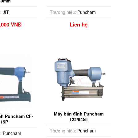
40mm
:
JIT
Thương hiệu:
Puncham
0,000 VNĐ
Liên hệ
Máy bắn đinh Puncham
nh Puncham CF-
T22/64ST
15P
Thương hiệu:
Puncham
:
Puncham