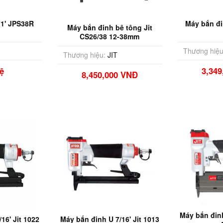
 1' JPS38R
Máy bắn đi
Máy bắn đinh bê tông Jit
CS26/38 12-38mm
Thương hiệu
Thương hiệu:
JIT
ệ
3,34
8,450,000 VNĐ
Máy bắn đinh
16' Jit 1022
Máy bắn đinh U 7/16' Jit 1013