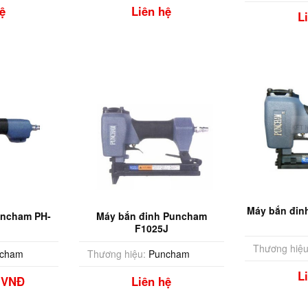
ệ
Liên hệ
L
Máy bắn đin
uncham PH-
Máy bắn đinh Puncham
F1025J
Thương hiệu
cham
Thương hiệu:
Puncham
L
0 VNĐ
Liên hệ