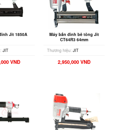
inh Jit 1850A
Máy bắn đinh bê tông Jit
CT64R3 64mm
:
JIT
Thương hiệu:
JIT
0,000 VNĐ
2,950,000 VNĐ