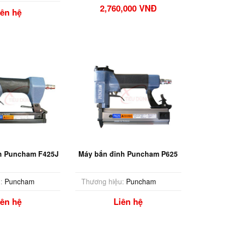
2,760,000 VNĐ
iên hệ
h Puncham F425J
Máy bắn đinh Puncham P625
:
Puncham
Thương hiệu:
Puncham
iên hệ
Liên hệ