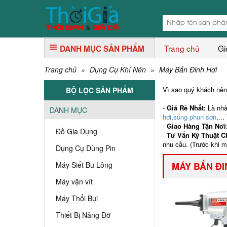
Trang chủ
Gi
DANH MỤC SẢN PHẨM
Trang chủ
»
Dụng Cụ Khí Nén
»
Máy Bắn Đinh Hơi
Vì sao quý khách n
BỘ LỌC SẢN PHẨM
-
Giá Rẻ Nhất:
Là nhà
DANH MỤC
hơi
,
súng phun sơn
,..
-
Giao Hàng Tận Nơi
Đồ Gia Dụng
-
Tư Vấn Kỹ Thuật 
nhu cầu. (Trước khi 
Dụng Cụ Dùng Pin
Máy Siết Bu Lông
MÁY BẮN ĐI
Máy vặn vít
Máy Thổi Bụi
Thiết Bị Nâng Đỡ