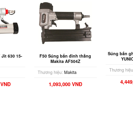
Jit 630 15-
F50 Súng bắn đinh thẳng
Súng bắn gh
Makita AF504Z
YUNI
Thương hiệu:
Makita
Thương hiệu
0 VNĐ
1,093,000 VNĐ
4,44