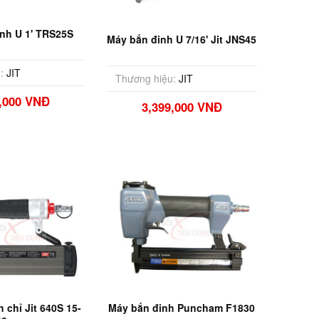
nh U 1' TRS25S
Máy bắn đinh U 7/16' Jit JNS45
:
JIT
Thương hiệu:
JIT
9,000 VNĐ
3,399,000 VNĐ
 chỉ Jit 640S 15-
Máy bắn đinh Puncham F1830