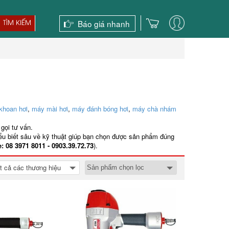
Báo giá nhanh
TÌM KIẾM
khoan hơi
,
máy mài hơi
,
máy đánh bóng hơi
,
máy chà nhám
gọi tư vấn.
iểu biết sâu về kỹ thuật giúp bạn chọn được sản phẩm đúng
e: 08 3971 8011 - 0903.39.72.73
).
t cả các thương hiệu