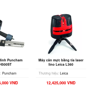
đinh Puncham
Máy cân mực bằng tia laser
H500ST
lino Leica L360
:
Puncham
Thương hiệu:
Leica
6,000 VNĐ
12,425,000 VNĐ