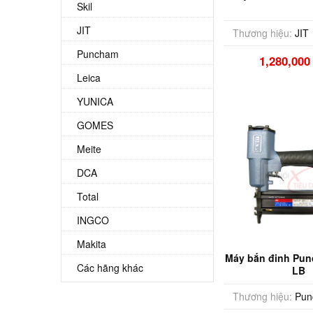
Skil
JIT
Thương hiệu:
JIT
Puncham
1,280,00
Leica
YUNICA
GOMES
Meite
DCA
Total
INGCO
Makita
Máy bắn đinh Pun
Các hãng khác
LB
Thương hiệu:
Pun