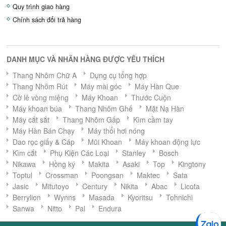
Quy trình giao hàng
Chính sách đổi trả hàng
DANH MỤC VÀ NHÃN HÀNG ĐƯỢC YÊU THÍCH
Thang Nhôm Chữ A
Dụng cụ tổng hợp
Thang Nhôm Rút
Máy mài góc
Máy Hàn Que
Cờ lê vòng miệng
Máy Khoan
Thước Cuộn
Máy khoan búa
Thang Nhôm Ghế
Mặt Nạ Hàn
Máy cắt sắt
Thang Nhôm Gấp
Kìm cầm tay
Máy Hàn Bán Chạy
Máy thổi hơi nóng
Dao rọc giấy & Cáp
Mũi Khoan
Máy khoan động lực
Kìm cắt
Phụ Kiện Các Loại
Stanley
Bosch
Nikawa
Hồng ký
Makita
Asaki
Top
Kingtony
Toptul
Crossman
Poongsan
Maktec
Sata
Jasic
Mitutoyo
Century
Nikita
Abac
Licota
Berrylion
Wynns
Masada
Kyoritsu
Tohnichi
Sanwa
Nitto
Pal
Endura