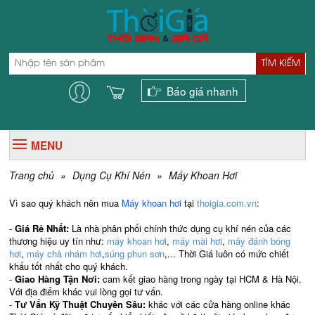
TÌM KIẾM
Báo giá nhanh
MENU
Trang chủ
»
Dụng Cụ Khí Nén
»
Máy Khoan Hơi
Vì sao quý khách nên mua
Máy khoan hơi
tại
thoigia.com.vn
:
-
Giá Rẻ Nhất:
Là nhà phân phối chính thức dụng cụ khí nén của các
thương hiệu uy tín như:
máy khoan hơi
,
máy mài hơi
,
máy đánh bóng
hơi
,
máy chà nhám hơi
,
súng phun sơn
,... Thời Giá luôn có mức chiết
khấu tốt nhất cho quý khách.
-
Giao Hàng Tận Nơi:
cam kết giao hàng trong ngày tại HCM & Hà Nội.
Với địa điểm khác vui lòng gọi tư vấn.
-
Tư Vấn Kỹ Thuật Chuyên Sâu:
khác với các cửa hàng online khác