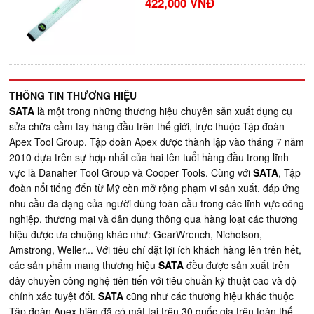
422,000 VNĐ
THÔNG TIN THƯƠNG HIỆU
SATA
là một trong những thương hiệu chuyên sản xuất dụng cụ
sửa chữa cầm tay hàng đầu trên thế giới, trực thuộc Tập đoàn
Apex Tool Group. Tập đoàn Apex được thành lập vào tháng 7 năm
2010 dựa trên sự hợp nhất của hai tên tuổi hàng đầu trong lĩnh
vực là Danaher Tool Group và Cooper Tools. Cùng với
SATA
, Tập
đoàn nổi tiếng đến từ Mỹ còn mở rộng phạm vi sản xuất, đáp ứng
nhu cầu đa dạng của người dùng toàn cầu trong các lĩnh vực công
nghiệp, thương mại và dân dụng thông qua hàng loạt các thương
hiệu được ưa chuộng khác như: GearWrench, Nicholson,
Amstrong, Weller... Với tiêu chí đặt lợi ích khách hàng lên trên hết,
các sản phẩm mang thương hiệu
SATA
đều được sản xuất trên
dây chuyền công nghệ tiên tiến với tiêu chuẩn kỹ thuật cao và độ
chính xác tuyệt đối.
SATA
cũng như các thương hiệu khác thuộc
Tập đoàn Apex hiện đã có mặt tại trên 30 quốc gia trên toàn thế