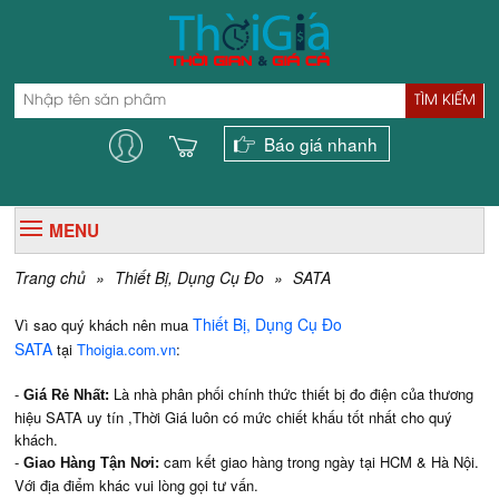
TÌM KIẾM
Báo giá nhanh
MENU
Trang chủ
»
Thiết Bị, Dụng Cụ Đo
»
SATA
Thiết Bị, Dụng Cụ Đo
Vì sao quý khách nên mua
SATA
tại
Thoigia.com.vn
:
-
Là nhà phân phối chính thức thiết bị đo điện của thương
Giá Rẻ Nhất:
hiệu SATA uy tín ,
Thời Giá luôn có mức chiết khấu tốt nhất cho quý
khách.
-
cam kết giao hàng trong ngày tại HCM & Hà Nội.
Giao Hàng Tận Nơi:
Với địa điểm khác vui lòng gọi tư vấn.