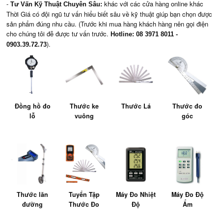
-
khác với các cửa hàng online khác
Tư Vấn Kỹ Thuật Chuyên Sâu:
Thời Giá có đội ngũ tư vấn hiểu biết sâu về kỹ thuật giúp bạn chọn được
sản phẩm đúng nhu cầu. (Trước khi mua hàng khách hàng nên gọi điện
cho chúng tôi đễ được tư vấn trước.
Hotline: 08 3971 8011 -
).
0903.39.72.73
Đồng hồ đo
Thước ke
Thước Lá
Thước đo
lỗ
vuông
góc
Thước lăn
Tuyển Tập
Máy Đo Nhiệt
Máy Đo Độ
đường
Thước Đo
Độ
Ẩm