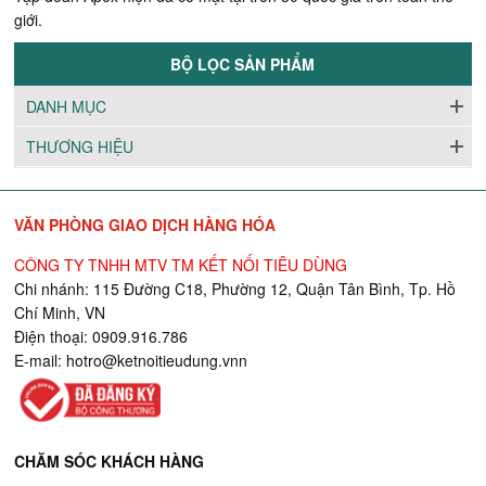
giới.
BỘ LỌC SẢN PHẨM
DANH MỤC
THƯƠNG HIỆU
VĂN PHÒNG GIAO DỊCH HÀNG HÓA
CÔNG TY TNHH MTV TM KẾT NỐI TIÊU DÙNG
Chi nhánh: 115 Đường C18, Phường 12, Quận Tân Bình, Tp. Hồ
Chí Minh, VN
Điện thoại: 0909.916.786
E-mail:
hotro@ketnoitieudung.vn
n
CHĂM SÓC KHÁCH HÀNG