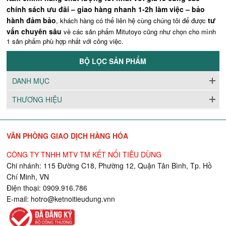
chính sách ưu đãi – giao hàng nhanh 1-2h làm việc – bảo
hành đảm bảo
tư
, khách hàng có thể liên hệ cùng chúng tôi để được
vấn chuyên sâu
về các sản phẩm Mitutoyo cũng như chọn cho mình
1 sản phẩm phù hợp nhất với công việc.
BỘ LỌC SẢN PHẨM
DANH MỤC
THƯƠNG HIỆU
VĂN PHÒNG GIAO DỊCH HÀNG HÓA
CÔNG TY TNHH MTV TM KẾT NỐI TIÊU DÙNG
Chi nhánh: 115 Đường C18, Phường 12, Quận Tân Bình, Tp. Hồ
Chí Minh, VN
Điện thoại: 0909.916.786
E-mail:
hotro@ketnoitieudung.vn
n