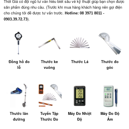
Thời Giá có đội ngũ tư vấn hiểu biết sâu về kỹ thuật giúp bạn chọn được
sản phẩm đúng nhu cầu. (Trước khi mua hàng khách hàng nên gọi điện
cho chúng tôi đễ được tư vấn trước.
Hotline: 08 3971 8011 -
).
0903.39.72.73
Đồng hồ đo
Thước ke
Thước Lá
Thước đo
lỗ
vuông
góc
Thước lăn
Tuyển Tập
Máy Đo Nhiệt
Máy Đo Độ
đường
Thước Đo
Độ
Ẩm