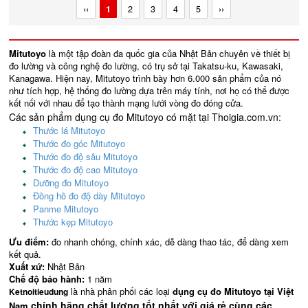
‹‹
1
2
3
4
5
››
Mitutoyo
là một tập đoàn đa quốc gia của Nhật Bản chuyên về thiết bị
đo lường và công nghệ đo lường, có trụ sở tại Takatsu-ku, Kawasaki,
Kanagawa. Hiện nay, Mitutoyo trình bày hơn 6.000 sản phẩm của nó
như tích hợp, hệ thống đo lường dựa trên máy tính, nơi họ có thể được
kết nối với nhau để tạo thành mạng lưới vòng đo đóng cửa.
Các sản phẩm dụng cụ đo Mitutoyo có mặt tại Thoigia.com.vn:
Thước lá Mitutoyo
Thước đo góc Mitutoyo
Thước đo độ sâu Mitutoyo
Thước đo độ cao Mitutoyo
Dưỡng đo Mitutoyo
Đồng hồ đo độ dày Mitutoyo
Panme Mitutoyo
Thước kẹp Mitutoyo
Ưu điểm:
đo nhanh chóng, chính xác, dễ dàng thao tác, để dàng xem
kết quả.
Xuất xứ:
Nhật Bản
Chế độ bảo hành:
1 năm
là nhà phân phối các loại
dụng cụ đo Mitutoyo tại Việt
Ketnoitieudung
chính hãng chất lượng tốt nhất với giá rẻ cùng các
Nam