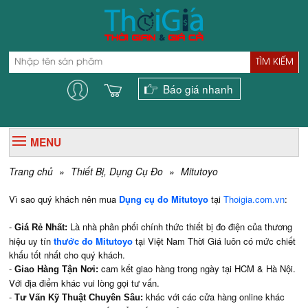
TÌM KIẾM
Báo giá nhanh
MENU
Trang chủ
»
Thiết Bị, Dụng Cụ Đo
»
Mitutoyo
Vì sao quý khách nên mua
Dụng cụ đo Mitutoyo
tại
Thoigia.com.vn
:
-
Là nhà phân phối chính thức thiết bị đo điện của thương
Giá Rẻ Nhất:
hiệu uy tín
thước đo Mitutoyo
tại Việt Nam
Thời Giá luôn có mức chiết
khấu tốt nhất cho quý khách.
-
cam kết giao hàng trong ngày tại HCM & Hà Nội.
Giao Hàng Tận Nơi:
Với địa điểm khác vui lòng gọi tư vấn.
-
khác với các cửa hàng online khác
Tư Vấn Kỹ Thuật Chuyên Sâu: