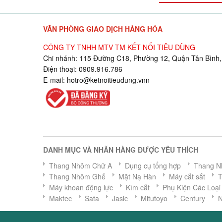
VĂN PHÒNG GIAO DỊCH HÀNG HÓA
CÔNG TY TNHH MTV TM KẾT NỐI TIÊU DÙNG
Chi nhánh: 115 Đường C18, Phường 12, Quận Tân Bình,
Điện thoại: 0909.916.786
E-mail:
hotro@ketnoitieudung.vn
n
DANH MỤC VÀ NHÃN HÀNG ĐƯỢC YÊU THÍCH
Thang Nhôm Chữ A
Dụng cụ tổng hợp
Thang N
Thang Nhôm Ghế
Mặt Nạ Hàn
Máy cắt sắt
Máy khoan động lực
Kìm cắt
Phụ Kiện Các Loại
Maktec
Sata
Jasic
Mitutoyo
Century
N