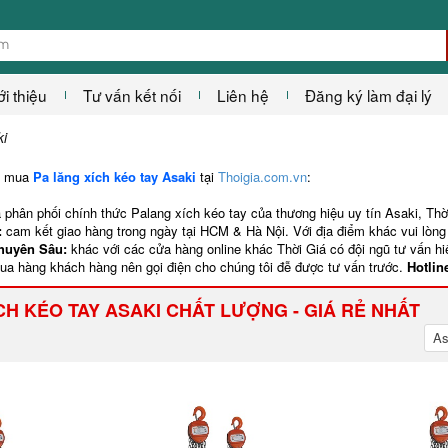
ới thiệu
Tư vấn kết nối
Liên hệ
Đăng ký làm đại lý
ki
n mua
Pa lăng xích kéo tay Asaki
tại
Thoigia.com.vn
:
 phân phối chính thức Palang xích kéo tay của thương hiệu uy tín Asaki,
Thờ
:
cam kết giao hàng trong ngày tại HCM & Hà Nội. Với địa điểm khác vui lòng 
Chuyên Sâu:
khác với các cửa hàng online khác Thời Giá có đội ngũ tư vấn h
mua hàng khách hàng nên gọi điện cho chúng tôi đễ được tư vấn trước.
Hotlin
CH KÉO TAY ASAKI CHẤT LƯỢNG - GIÁ RẺ NHẤT
As