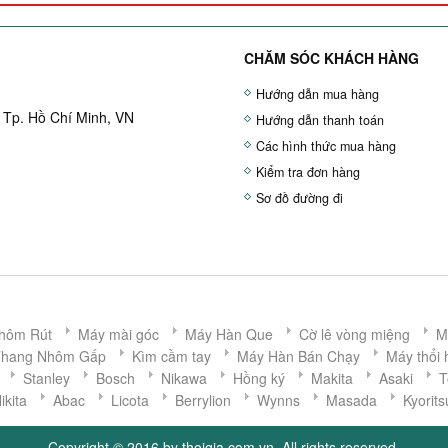
CHĂM SÓC KHÁCH HÀNG
Hướng dẫn mua hàng
 Tp. Hồ Chí Minh, VN
Hướng dẫn thanh toán
Các hình thức mua hàng
Kiểm tra đơn hàng
Sơ đồ đường đi
hôm Rút
Máy mài góc
Máy Hàn Que
Cờ lê vòng miệng
M
Thang Nhôm Gấp
Kìm cầm tay
Máy Hàn Bán Chạy
Máy thổi 
Stanley
Bosch
Nikawa
Hồng ký
Makita
Asaki
T
ikita
Abac
Licota
Berrylion
Wynns
Masada
Kyorits
Copyright © 2016 by thoigia.com.vn. All rights reserved.