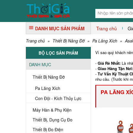
Trang chủ
Gi
DANH MỤC SẢN PHẨM
Trang chủ
»
Thiết Bị Nâng Đỡ
»
Pa Lăng Xích
»
Asa
Vì sao quý khách nê
BỘ LỌC SẢN PHẨM
-
Giá Rẻ Nhất:
Là nhà
DANH MỤC
-
Giao Hàng Tận Nơi
-
Tư Vấn Kỹ Thuật 
Thiết Bị Nâng Đỡ
nhu cầu. (Trước khi 
Pa Lăng Xích
PA LĂNG XÍ
Con Đội - Kích Thủy Lực
Máy Hàn & Phụ Kiện
Thiết Bị, Dụng Cụ Đo
Thiết Bị Đo Điện