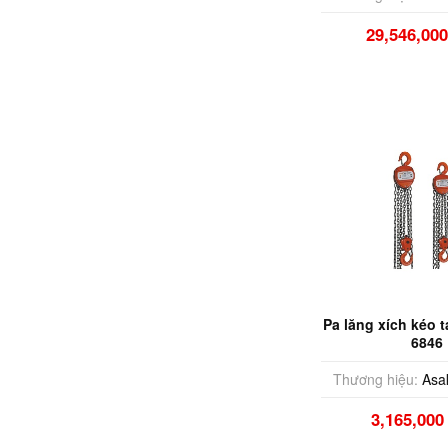
29,546,00
Pa lăng xích kéo t
6846
Thương hiệu:
Asa
3,165,00