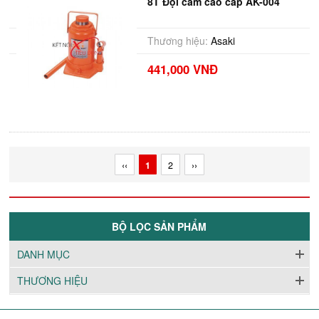
8T Đội cam cao cấp AK-004
Thương hiệu:
Asaki
441,000 VNĐ
‹‹
1
2
››
BỘ LỌC SẢN PHẨM
DANH MỤC
THƯƠNG HIỆU