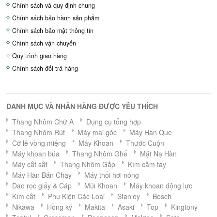
Chính sách và quy định chung
Chính sách bảo hành sản phẩm
Chính sách bảo mật thông tin
Chính sách vận chuyển
Quy trình giao hàng
Chính sách đổi trả hàng
DANH MỤC VÀ NHÃN HÀNG ĐƯỢC YÊU THÍCH
Thang Nhôm Chữ A
Dụng cụ tổng hợp
Thang Nhôm Rút
Máy mài góc
Máy Hàn Que
Cờ lê vòng miệng
Máy Khoan
Thước Cuộn
Máy khoan búa
Thang Nhôm Ghế
Mặt Nạ Hàn
Máy cắt sắt
Thang Nhôm Gấp
Kìm cầm tay
Máy Hàn Bán Chạy
Máy thổi hơi nóng
Dao rọc giấy & Cáp
Mũi Khoan
Máy khoan động lực
Kìm cắt
Phụ Kiện Các Loại
Stanley
Bosch
Nikawa
Hồng ký
Makita
Asaki
Top
Kingtony