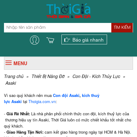
TÌM KIẾM
Báo giá nhanh
MENU
Trang chủ
»
Thiết Bị Nâng Đỡ
»
Con Đội - Kích Thủy Lực
»
Asaki
Vì sao quý khách nên mua
Con đội Asaki
,
kích thuỷ
lực Asaki
tại
Thoigia.com.vn
:
-
Giá Rẻ Nhất:
Là nhà phân phối chính thức con đội, kích thuỷ lực của
thương hiệu uy tín Asaki, Thời Giá luôn có mức chiết khấu tốt nhất cho
quý khách.
-
Giao Hàng Tận Nơi:
cam kết giao hàng trong ngày tại HCM & Hà Nội.