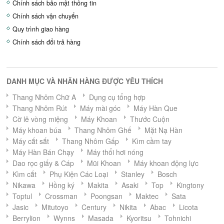
Chính sách bảo mật thông tin
Chính sách vận chuyển
Quy trình giao hàng
Chính sách đổi trả hàng
DANH MỤC VÀ NHÃN HÀNG ĐƯỢC YÊU THÍCH
Thang Nhôm Chữ A
Dụng cụ tổng hợp
Thang Nhôm Rút
Máy mài góc
Máy Hàn Que
Cờ lê vòng miệng
Máy Khoan
Thước Cuộn
Máy khoan búa
Thang Nhôm Ghế
Mặt Nạ Hàn
Máy cắt sắt
Thang Nhôm Gấp
Kìm cầm tay
Máy Hàn Bán Chạy
Máy thổi hơi nóng
Dao rọc giấy & Cáp
Mũi Khoan
Máy khoan động lực
Kìm cắt
Phụ Kiện Các Loại
Stanley
Bosch
Nikawa
Hồng ký
Makita
Asaki
Top
Kingtony
Toptul
Crossman
Poongsan
Maktec
Sata
Jasic
Mitutoyo
Century
Nikita
Abac
Licota
Berrylion
Wynns
Masada
Kyoritsu
Tohnichi