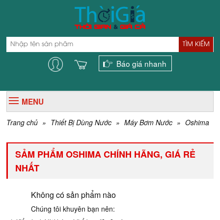
TÌM KIẾM
Báo giá nhanh
MENU
Trang chủ
»
Thiết Bị Dùng Nước
»
Máy Bơm Nước
»
Oshima
SẢM PHẨM OSHIMA CHÍNH HÃNG, GIÁ RẺ
NHẤT
Không có sản phẩm nào
Chúng tôi khuyên bạn nên: