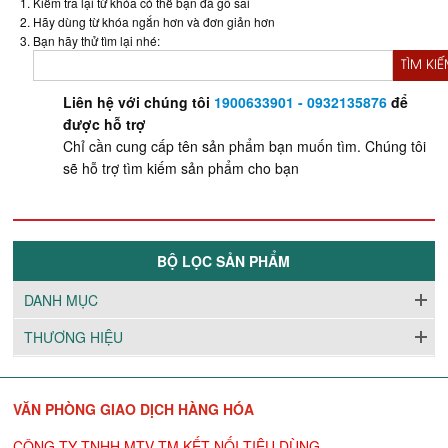
Kiểm tra lại từ khóa có thể bạn đã gõ sai
Hãy dùng từ khóa ngắn hơn và đơn giản hơn
Bạn hãy thử tìm lại nhé:
TÌM KI
Liên hệ với chúng tôi
1900633901 - 0932135876
để
được hỗ trợ
Chỉ cần cung cấp tên sản phẩm bạn muốn tìm. Chúng tôi
sẽ hỗ trợ tìm kiếm sản phẩm cho bạn
BỘ LỌC SẢN PHẨM
DANH MỤC
THƯƠNG HIỆU
VĂN PHÒNG GIAO DỊCH HÀNG HÓA
CÔNG TY TNHH MTV TM KẾT NỐI TIÊU DÙNG