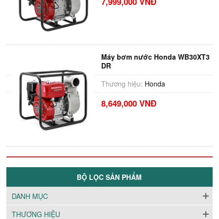
7,999,000 VNĐ
Máy bơm nước Honda WB30XT3
DR
Thương hiệu:
Honda
8,649,000 VNĐ
BỘ LỌC SẢN PHẨM
DANH MỤC
THƯƠNG HIỆU