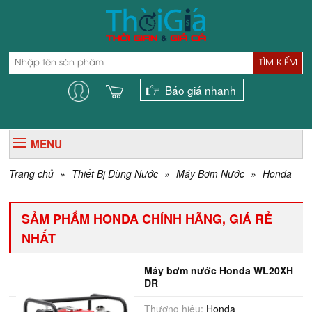
TÌM KIẾM
Báo giá nhanh
MENU
Trang chủ
»
Thiết Bị Dùng Nước
»
Máy Bơm Nước
»
Honda
SẢM PHẨM HONDA CHÍNH HÃNG, GIÁ RẺ
NHẤT
Máy bơm nước Honda WL20XH
DR
Thương hiệu:
Honda