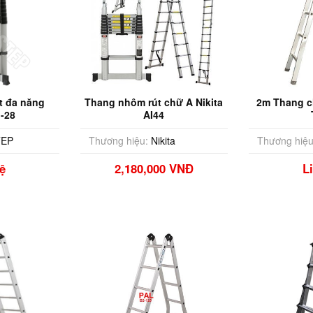
t đa năng
Thang nhôm rút chữ A Nikita
2m Thang c
-28
AI44
EP
Thương hiệu:
Nikita
Thương hiệu
ệ
2,180,000 VNĐ
L