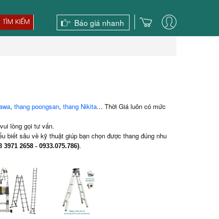
Báo giá nhanh
TÌM KIẾM
kawa
,
thang poongsan
,
thang Nikita
... Thời Giá luôn có mức
ui lòng gọi tư vấn.
ểu biết sâu về kỹ thuật giúp bạn chọn được thang đúng nhu
.
8 3971 2658 - 0933.075.786)