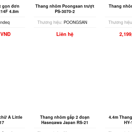
t gọn đơn
Thang nhôm Poongsan trượt
Thang nhô
14F 4.8m
PS-3070-2
indeq
Thương hiệu:
POONGSAN
Thương hiệu
0 VNĐ
Liên hệ
2,19
4.4m Thang
hữ A Little
Thang nhôm gấp 2 đoạn
HY-
17
Hasegawa Japan RS-21