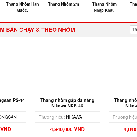
Thang Nhôm Hàn
Thang Nhôm 2m
Thang Nhôm
Tha
Quốc.
Nhập Khẩu
M BÁN CHẠY & THEO NHÓM
Tấ
gsan PS-44
Thang nhôm gấp đa năng
Thang nhô
Nikawa NKB-46
Nika
ONGSAN
Thương hiệu:
NIKAWA
Thương hiệu
0 VNĐ
4,840,000 VNĐ
4,04