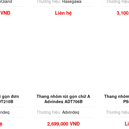
Thương hiệu
leGiand
Thương hiệu:
Hasegawa
3,10
0 VNĐ
Liên hệ
t gọn đơn
Thang nhôm rút gọn chữ A
Thang nhôm
DT210B
Advindeq ADT706B
PS
indeq
Thương hiệu:
Advindeq
Thương hiệu
ệ
2,699,000 VNĐ
L