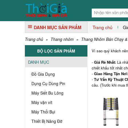
Trang chủ
Gi
DANH MỤC SẢN PHẨM
Trang chủ
»
Thang nhôm
»
Thang Nhôm Bán Chạy &
BỘ LỌC SẢN PHẨM
Vì sao quý khách n
DANH MỤC
-
Giá Rẻ Nhất:
Là nhà
chiết khấu tốt nhất c
-
Giao Hàng Tận Nơi
Đồ Gia Dụng
-
Tư Vấn Kỹ Thuật C
Dụng Cụ Dùng Pin
cầu. (Trước khi mua 
Máy Siết Bu Lông
Máy vặn vít
Máy Thổi Bụi
Thiết Bị Nâng Đỡ