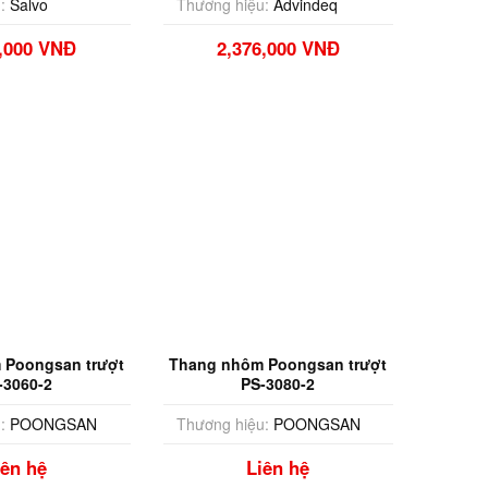
:
Salvo
Thương hiệu:
Advindeq
0,000 VNĐ
2,376,000 VNĐ
 Poongsan trượt
Thang nhôm Poongsan trượt
-3060-2
PS-3080-2
:
POONGSAN
Thương hiệu:
POONGSAN
iên hệ
Liên hệ