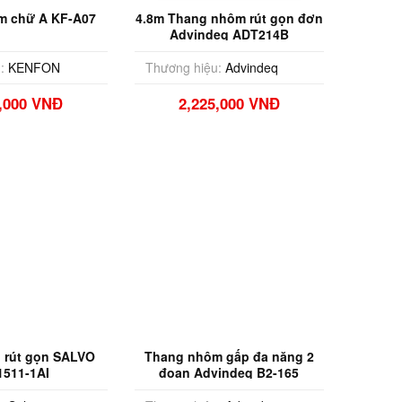
m chữ A KF-A07
4.8m Thang nhôm rút gọn đơn
Advindeq ADT214B
:
KENFON
Thương hiệu:
Advindeq
9,000 VNĐ
2,225,000 VNĐ
 rút gọn SALVO
Thang nhôm gấp đa năng 2
1511-1AI
đoạn Advindeq B2-165