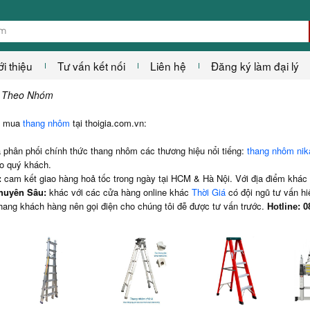
ới thiệu
Tư vấn kết nối
Liên hệ
Đăng ký làm đại lý
 Theo Nhóm
ên mua
thang nhôm
tại thoigia.com.vn:
 phân phối chính thức thang nhôm các thương hiệu nổi tiếng:
thang nhôm ni
ho quý khách.
:
cam kết giao hàng hoả tốc trong ngày tại HCM & Hà Nội. Với địa điểm khác v
huyên Sâu:
khác với các cửa hàng online khác
Thời Giá
có đội ngũ tư vấn hi
thang khách hàng nên gọi điện cho chúng tôi đễ được tư vấn trước.
Hotline: 0