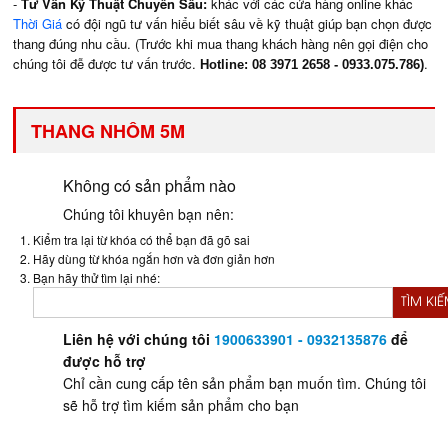
-
Tư Vấn Kỹ Thuật Chuyên Sâu:
khác với các cửa hàng online khác
Thời Giá
có đội ngũ tư vấn hiểu biết sâu về kỹ thuật giúp bạn chọn được
thang đúng nhu cầu. (Trước khi mua thang khách hàng nên gọi điện cho
chúng tôi đễ được tư vấn trước.
.
Hotline: 08 3971 2658 - 0933.075.786)
THANG NHÔM 5M
Không có sản phẩm nào
Chúng tôi khuyên bạn nên:
Kiểm tra lại từ khóa có thể bạn đã gõ sai
Hãy dùng từ khóa ngắn hơn và đơn giản hơn
Bạn hãy thử tìm lại nhé:
TÌM KI
Liên hệ với chúng tôi
1900633901 - 0932135876
để
được hỗ trợ
Chỉ cần cung cấp tên sản phẩm bạn muốn tìm. Chúng tôi
sẽ hỗ trợ tìm kiếm sản phẩm cho bạn