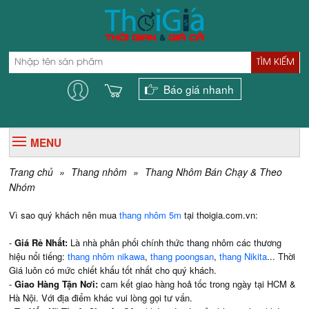
TÌM KIẾM
Báo giá nhanh
MENU
Trang chủ
»
Thang nhôm
»
Thang Nhôm Bán Chạy & Theo
Nhóm
Vì sao quý khách nên mua
thang nhôm 5m
tại thoigia.com.vn:
-
Giá Rẻ Nhất:
Là nhà phân phối chính thức thang nhôm các thương
hiệu nổi tiếng:
thang nhôm nikawa
,
thang poongsan
,
thang Nikita
... Thời
Giá luôn có mức chiết khấu tốt nhất cho quý khách.
-
Giao Hàng Tận Nơi:
cam kết giao hàng hoả tốc trong ngày tại HCM &
Hà Nội. Với địa điểm khác vui lòng gọi tư vấn.