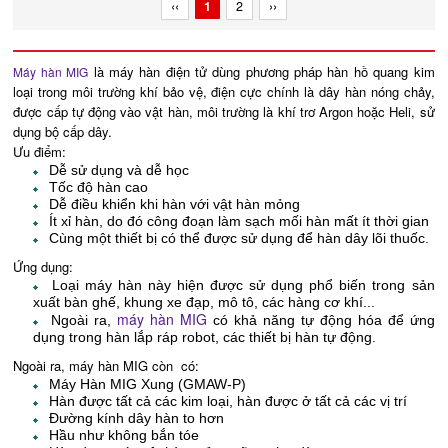
‹‹
1
2
››
là máy hàn điện tử dùng phương pháp hàn hồ quang kim
Máy hàn MIG
loại trong môi trường khí bảo vệ, điện cực chính là dây hàn nóng chảy,
được cấp tự động vào vật hàn, môi trường là khí trơ Argon hoặc Heli, sử
dụng bộ cấp dây.
Ưu điểm:
Dễ sử dụng và dễ học
Tốc độ hàn cao
Dễ điều khiển khi hàn với vật hàn mỏng
Ít xỉ hàn, do đó công đoạn làm sạch mối hàn mất ít thời gian
Cùng một thiết bị có thể được sử dụng để hàn dây lõi thuốc.
Ứng dụng:
Loại máy hàn này hiện được sử dụng phổ biến trong sản
xuất bàn ghế, khung xe đạp, mô tô, các hàng cơ khí...
máy hàn MIG
Ngoài ra,
có khả năng tự động hóa để ứng
dụng trong hàn lắp ráp robot, các thiết bị hàn tự động.
Ngoài ra, máy hàn MIG còn có:
Máy Hàn MIG Xung (GMAW-P)
Hàn được tất cả các kim loại, hàn được ở tất cả các vị trí
Đường kính dây hàn to hơn
Hầu như không bắn tóe