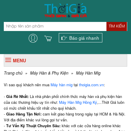
TÌM KIẾM
Báo giá nhanh
MENU
Trang chủ
»
Máy Hàn & Phụ Kiện
»
Máy Hàn Mig
Vì sao quý khách nên mua
Máy hàn mig
tại
thoigia.com.vn
:
-
Giá Rẻ Nhất:
Là nhà phân phối chính thức máy hàn và phụ kiện hàn
của các thương hiệu uy tín như:
Máy Hàn Mig Hồng Ký
,...Thời Giá luôn
có mức chiết khấu tốt nhất cho quý khách.
-
Giao Hàng Tận Nơi:
cam kết giao hàng trong ngày tại HCM & Hà Nội.
Với địa điểm khác vui lòng gọi tư vấn.
-
Tư Vấn Kỹ Thuật Chuyên Sâu:
khác với các cửa hàng online khác