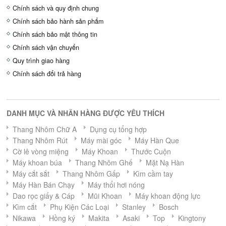
Chính sách và quy định chung
Chính sách bảo hành sản phẩm
Chính sách bảo mật thông tin
Chính sách vận chuyển
Quy trình giao hàng
Chính sách đổi trả hàng
DANH MỤC VÀ NHÃN HÀNG ĐƯỢC YÊU THÍCH
Thang Nhôm Chữ A
Dụng cụ tổng hợp
Thang Nhôm Rút
Máy mài góc
Máy Hàn Que
Cờ lê vòng miệng
Máy Khoan
Thước Cuộn
Máy khoan búa
Thang Nhôm Ghế
Mặt Nạ Hàn
Máy cắt sắt
Thang Nhôm Gấp
Kìm cầm tay
Máy Hàn Bán Chạy
Máy thổi hơi nóng
Dao rọc giấy & Cáp
Mũi Khoan
Máy khoan động lực
Kìm cắt
Phụ Kiện Các Loại
Stanley
Bosch
Nikawa
Hồng ký
Makita
Asaki
Top
Kingtony