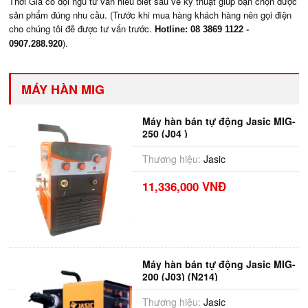
Thời Giá có đội ngũ tư vấn hiểu biết sâu về kỹ thuật giúp bạn chọn được
sản phẩm đúng nhu cầu. (Trước khi mua hàng khách hàng nên gọi điện
cho chúng tôi đễ được tư vấn trước.
Hotline: 08 3869 1122 -
).
0907.288.920
MÁY HÀN MIG
Máy hàn bán tự động Jasic MIG-
250 (J04 )
Thương hiệu:
Jasic
11,336,000 VNĐ
Máy hàn bán tự động Jasic MIG-
200 (J03) (N214)
Thương hiệu:
Jasic