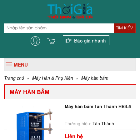
TÌM KIẾM
Báo giá nhanh
MENU
Trang chủ
»
Máy Hàn & Phụ Kiện
»
Máy hàn bấm
MÁY HÀN BẤM
Máy hàn bấm Tân Thành HB4.5
Thương hiệu:
Tân Thành
Liên hệ