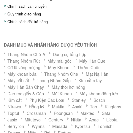
Chính sách vận chuyển
Quy trình giao hàng
Chính sách đổi trả hàng
DANH MỤC VÀ NHÃN HÀNG ĐƯỢC YÊU THÍCH
Thang Nhôm Chữ A
Dụng cụ tổng hợp
Thang Nhôm Rút
Máy mài góc
Máy Hàn Que
Cờ lê vòng miệng
Máy Khoan
Thước Cuộn
Máy khoan búa
Thang Nhôm Ghế
Mặt Nạ Hàn
Máy cắt sắt
Thang Nhôm Gấp
Kìm cầm tay
Máy Hàn Bán Chạy
Máy thổi hơi nóng
Dao rọc giấy & Cáp
Mũi Khoan
Máy khoan động lực
Kìm cắt
Phụ Kiện Các Loại
Stanley
Bosch
Nikawa
Hồng ký
Makita
Asaki
Top
Kingtony
Toptul
Crossman
Poongsan
Maktec
Sata
Jasic
Mitutoyo
Century
Nikita
Abac
Licota
Berrylion
Wynns
Masada
Kyoritsu
Tohnichi
Sanwa
Nitto
Pal
Endura