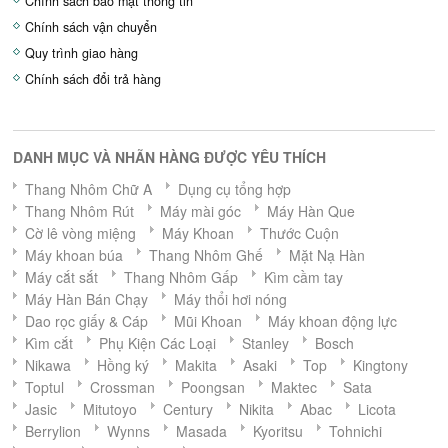
Chính sách bảo mật thông tin
Chính sách vận chuyển
Quy trình giao hàng
Chính sách đổi trả hàng
DANH MỤC VÀ NHÃN HÀNG ĐƯỢC YÊU THÍCH
Thang Nhôm Chữ A
Dụng cụ tổng hợp
Thang Nhôm Rút
Máy mài góc
Máy Hàn Que
Cờ lê vòng miệng
Máy Khoan
Thước Cuộn
Máy khoan búa
Thang Nhôm Ghế
Mặt Nạ Hàn
Máy cắt sắt
Thang Nhôm Gấp
Kìm cầm tay
Máy Hàn Bán Chạy
Máy thổi hơi nóng
Dao rọc giấy & Cáp
Mũi Khoan
Máy khoan động lực
Kìm cắt
Phụ Kiện Các Loại
Stanley
Bosch
Nikawa
Hồng ký
Makita
Asaki
Top
Kingtony
Toptul
Crossman
Poongsan
Maktec
Sata
Jasic
Mitutoyo
Century
Nikita
Abac
Licota
Berrylion
Wynns
Masada
Kyoritsu
Tohnichi