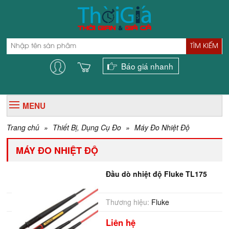
TÌM KIẾM
Báo giá nhanh
MENU
Trang chủ
»
Thiết Bị, Dụng Cụ Đo
»
Máy Đo Nhiệt Độ
MÁY ĐO NHIỆT ĐỘ
Đầu dò nhiệt độ Fluke TL175
Thương hiệu:
Fluke
Liên hệ