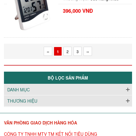
396,000 VNĐ
‹‹
1
2
3
››
BỘ LỌC SẢN PHẨM
DANH MỤC
THƯƠNG HIỆU
VĂN PHÒNG GIAO DỊCH HÀNG HÓA
CÔNG TY TNHH MTV TM KẾT NỐI TIÊU DÙNG