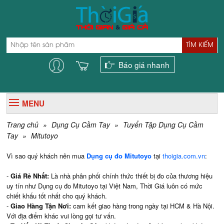
TÌM KIẾM
Báo giá nhanh
MENU
Trang chủ
»
Dụng Cụ Cầm Tay
»
Tuyển Tập Dụng Cụ Cầm
Tay
»
Mitutoyo
Vì sao quý khách nên mua
Dụng cụ đo Mitutoyo
tại
thoigia.com.vn
:
-
Giá Rẻ Nhất:
Là nhà phân phối chính thức thiết bị đo của thương hiệu
uy tín như Dụng cụ đo Mitutoyo tại Việt Nam, Thời Giá luôn có mức
chiết khấu tốt nhất cho quý khách.
-
Giao Hàng Tận Nơi:
cam kết giao hàng trong ngày tại HCM & Hà Nội.
Với địa điểm khác vui lòng gọi tư vấn.