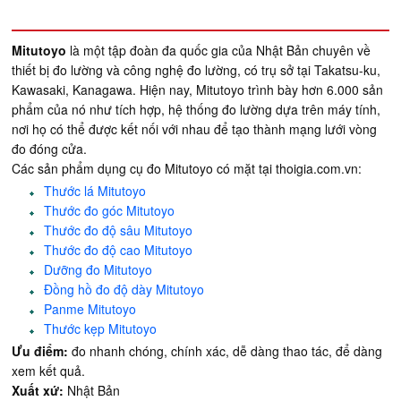
Mitutoyo
là một tập đoàn đa quốc gia của Nhật Bản chuyên về
thiết bị đo lường và công nghệ đo lường, có trụ sở tại Takatsu-ku,
Kawasaki, Kanagawa. Hiện nay, Mitutoyo trình bày hơn 6.000 sản
phẩm của nó như tích hợp, hệ thống đo lường dựa trên máy tính,
nơi họ có thể được kết nối với nhau để tạo thành mạng lưới vòng
đo đóng cửa.
Các sản phẩm dụng cụ đo Mitutoyo có mặt tại thoigia.com.vn:
Thước lá Mitutoyo
Thước đo góc Mitutoyo
Thước đo độ sâu Mitutoyo
Thước đo độ cao Mitutoyo
Dưỡng đo Mitutoyo
Đồng hồ đo độ dày Mitutoyo
Panme Mitutoyo
Thước kẹp Mitutoyo
Ưu điểm:
đo nhanh chóng, chính xác, dễ dàng thao tác, để dàng
xem kết quả.
Xuất xứ:
Nhật Bản