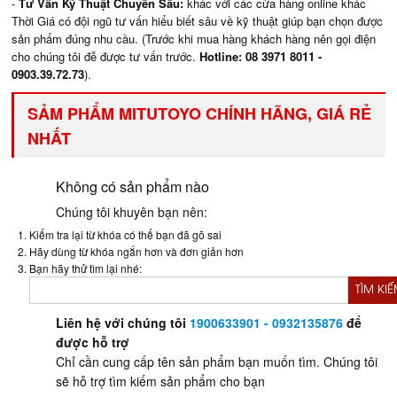
-
Tư Vấn Kỹ Thuật Chuyên Sâu:
khác với các cửa hàng online khác
Thời Giá có đội ngũ tư vấn hiểu biết sâu về kỹ thuật giúp bạn chọn được
sản phẩm đúng nhu cầu. (Trước khi mua hàng khách hàng nên gọi điện
cho chúng tôi đễ được tư vấn trước.
Hotline: 08 3971 8011 -
0903.39.72.73
).
SẢM PHẨM MITUTOYO CHÍNH HÃNG, GIÁ RẺ
NHẤT
Không có sản phẩm nào
Chúng tôi khuyên bạn nên:
Kiểm tra lại từ khóa có thể bạn đã gõ sai
Hãy dùng từ khóa ngắn hơn và đơn giản hơn
Bạn hãy thử tìm lại nhé:
TÌM KI
Liên hệ với chúng tôi
1900633901 - 0932135876
để
được hỗ trợ
Chỉ cần cung cấp tên sản phẩm bạn muốn tìm. Chúng tôi
sẽ hỗ trợ tìm kiếm sản phẩm cho bạn