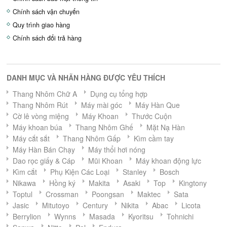
Chính sách vận chuyển
Quy trình giao hàng
Chính sách đổi trả hàng
DANH MỤC VÀ NHÃN HÀNG ĐƯỢC YÊU THÍCH
Thang Nhôm Chữ A
Dụng cụ tổng hợp
Thang Nhôm Rút
Máy mài góc
Máy Hàn Que
Cờ lê vòng miệng
Máy Khoan
Thước Cuộn
Máy khoan búa
Thang Nhôm Ghế
Mặt Nạ Hàn
Máy cắt sắt
Thang Nhôm Gấp
Kìm cầm tay
Máy Hàn Bán Chạy
Máy thổi hơi nóng
Dao rọc giấy & Cáp
Mũi Khoan
Máy khoan động lực
Kìm cắt
Phụ Kiện Các Loại
Stanley
Bosch
Nikawa
Hồng ký
Makita
Asaki
Top
Kingtony
Toptul
Crossman
Poongsan
Maktec
Sata
Jasic
Mitutoyo
Century
Nikita
Abac
Licota
Berrylion
Wynns
Masada
Kyoritsu
Tohnichi