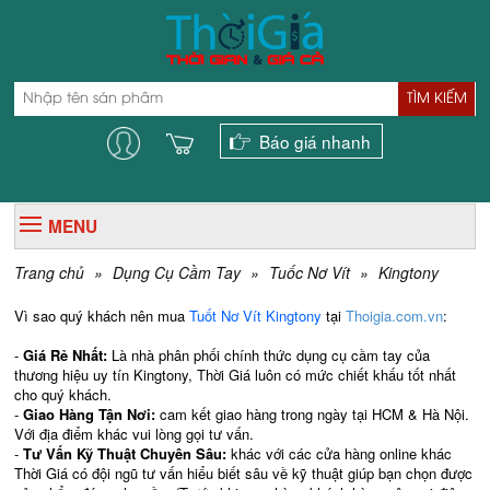
TÌM KIẾM
Báo giá nhanh
MENU
Trang chủ
»
Dụng Cụ Cầm Tay
»
Tuốc Nơ Vít
»
Kingtony
Vì sao quý khách nên mua
Tuốt Nơ Vít Kingtony
tại
Thoigia.com.vn
:
-
Giá Rẻ Nhất:
Là nhà phân phối chính thức dụng cụ cầm tay của
thương hiệu uy tín Kingtony,
Thời Giá luôn có mức chiết khấu tốt nhất
cho quý khách.
-
Giao Hàng Tận Nơi:
cam kết giao hàng trong ngày tại HCM & Hà Nội.
Với địa điểm khác vui lòng gọi tư vấn.
-
Tư Vấn Kỹ Thuật Chuyên Sâu:
khác với các cửa hàng online khác
Thời Giá có đội ngũ tư vấn hiểu biết sâu về kỹ thuật giúp bạn chọn được