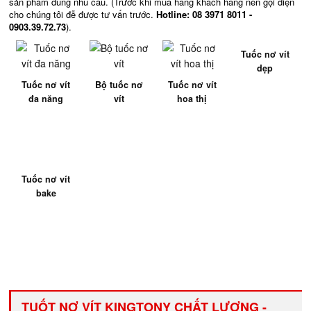
sản phẩm đúng nhu cầu. (Trước khi mua hàng khách hàng nên gọi điện
cho chúng tôi đễ được tư vấn trước.
Hotline: 08 3971 8011 -
0903.39.72.73
).
Tuốc nơ vít
dẹp
Tuốc nơ vít
Bộ tuốc nơ
Tuốc nơ vít
đa năng
vít
hoa thị
Tuốc nơ vít
bake
TUỐT NƠ VÍT KINGTONY CHẤT LƯỢNG -