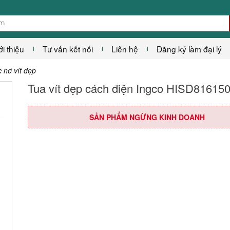
ới thiệu
Tư vấn kết nối
Liên hệ
Đăng ký làm đại lý
 nơ vít dẹp
Tua vít dẹp cách điện Ingco HISD81615
SẢN PHẨM NGỪNG KINH DOANH