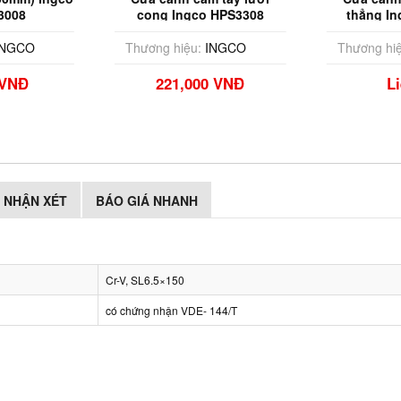
3008
cong Ingco HPS3308
thẳng I
NGCO
Thương hiệu:
INGCO
Thương hiệ
 VNĐ
221,000 VNĐ
L
NHẬN XÉT
BÁO GIÁ NHANH
Cr-V, SL6.5×150
có chứng nhận VDE- 144/T