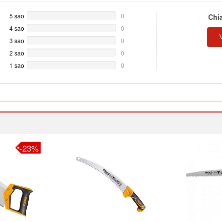
5 sao
0%
0
Chi
Complete
4 sao
0%
0
Complete
3 sao
0%
0
Complete
2 sao
0%
0
Complete
1 sao
0%
0
Complete
-23%