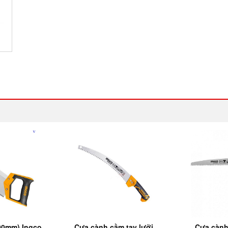
00mm) Ingco
Cưa cành cầm tay lưỡi
Cưa cành