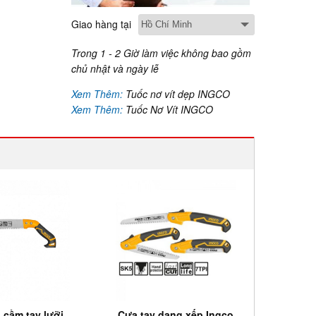
Giao hàng tại
Trong 1 - 2 Giờ làm việc không bao gồm
chủ nhật và ngày lễ
Xem Thêm:
Tuốc nơ vít dẹp INGCO
Xem Thêm:
Tuốc Nơ Vít INGCO
 cầm tay lưỡi
Cưa tay dạng xếp Ingco
Cư