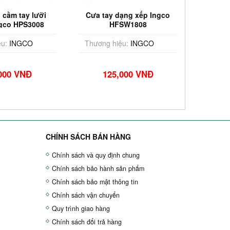
 cầm tay lưỡi
Cưa tay dạng xếp Ingco
Cư
ngco HPS3008
HFSW1808
(6'
u:
INGCO
Thương hiệu:
INGCO
Thương
000 VNĐ
125,000 VNĐ
CHÍNH SÁCH BÁN HÀNG
Chính sách và quy định chung
Chính sách bảo hành sản phẩm
Chính sách bảo mật thông tin
Chính sách vận chuyển
Quy trình giao hàng
Chính sách đổi trả hàng