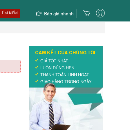
Báo giá nhanh
TÌM KIẾM
0
CAM KẾT CỦA CHÚNG TÔI
GIÁ TỐT NHẤT
LUÔN ĐÚNG HẸN
THANH TOÁN LINH HOẠT
GIAO HÀNG TRONG NGÀY