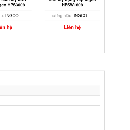
ngco HPS3008
HFSW1808
(6'
u:
INGCO
Thương hiệu:
INGCO
Thương
iên hệ
Liên hệ