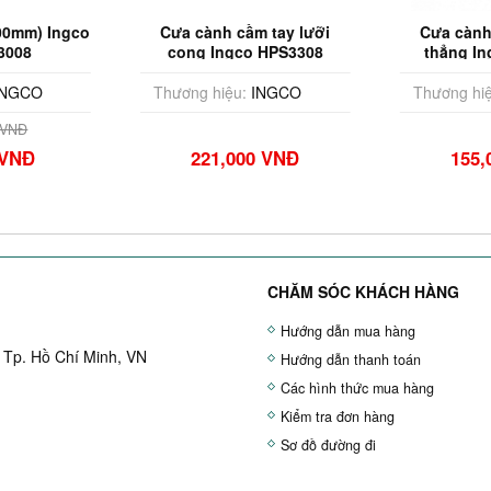
00mm) Ingco
Cưa cành cầm tay lưỡi
Cưa cành
3008
cong Ingco HPS3308
thẳng I
NGCO
Thương hiệu:
INGCO
Thương hiệ
 VNĐ
 VNĐ
221,000 VNĐ
155,
CHĂM SÓC KHÁCH HÀNG
Hướng dẫn mua hàng
 Tp. Hồ Chí Minh, VN
Hướng dẫn thanh toán
Các hình thức mua hàng
Kiểm tra đơn hàng
Sơ đồ đường đi