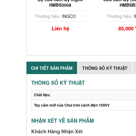
0
HMBS3008
HMBSB
CO
Thương hiệu:
INGCO
Thương hiệu:
I
Liên hệ
85,000
CHI TIẾT SẢN PHẨM
THÔNG SỐ KỸ THUẬT
THÔNG SỐ KỸ THUẬT
Chất liệu:
Tay cầm mới của Chui tròn cách điện 1000V
NHẬN XÉT VỀ SẢN PHẨM
Khách Hàng Nhận Xét