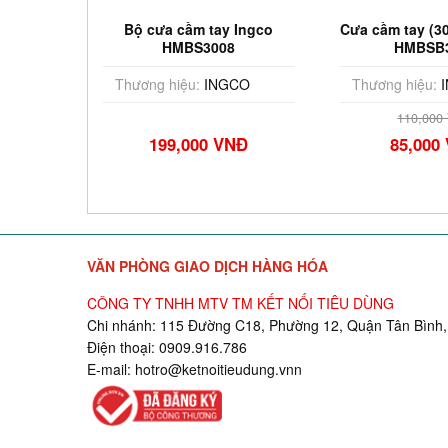
Ingco
Bộ cưa cầm tay Ingco
Cưa cầm tay (3
0
HMBS3008
HMBSB
CO
Thương hiệu:
INGCO
Thương hiệu:
I
110,000
Đ
199,000 VNĐ
85,000
VĂN PHÒNG GIAO DỊCH HÀNG HÓA
CÔNG TY TNHH MTV TM KẾT NỐI TIÊU DÙNG
Chi nhánh: 115 Đường C18, Phường 12, Quận Tân Bình,
Điện thoại: 0909.916.786
E-mail:
hotro@ketnoitieudung.vn
n