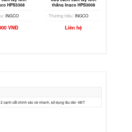
gco HPS3308
thẳng Ingco HPS3008
u:
INGCO
Thương hiệu:
INGCO
Thương
000 VNĐ
Liên hệ
 2 cạnh cắt chính xác và nhanh, sử dụng lâu dài- 48/T