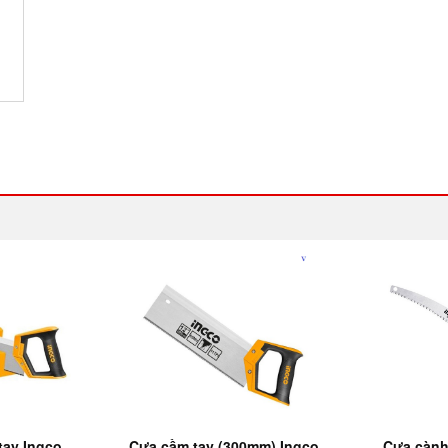
tay Ingco
Cưa cầm tay (300mm) Ingco
Cưa cành