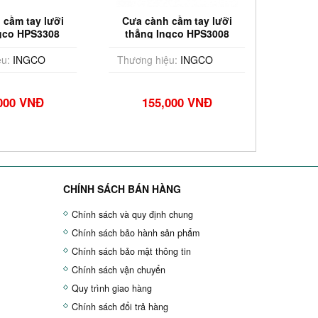
 cầm tay lưỡi
Cưa cành cầm tay lưỡi
Cưa t
gco HPS3308
thẳng Ingco HPS3008
u:
INGCO
Thương hiệu:
INGCO
Thương
000 VNĐ
155,000 VNĐ
1
CHÍNH SÁCH BÁN HÀNG
Chính sách và quy định chung
Chính sách bảo hành sản phẩm
Chính sách bảo mật thông tin
Chính sách vận chuyển
Quy trình giao hàng
Chính sách đổi trả hàng