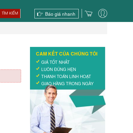
Báo giá nhanh
TÌM KIẾM
CAM KẾT CỦA CHÚNG TÔI
GIÁ TỐT NHẤT
LUÔN ĐÚNG HẸN
THANH TOÁN LINH HOẠT
GIAO HÀNG TRONG NGÀY