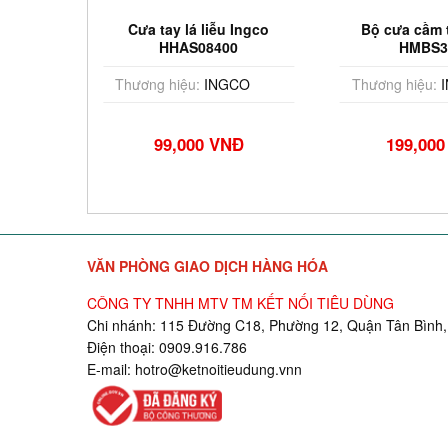
Ingco
Cưa tay lá liễu Ingco
Bộ cưa cầm 
0
HHAS08400
HMBS3
CO
Thương hiệu:
INGCO
Thương hiệu:
I
NĐ
99,000 VNĐ
199,00
VĂN PHÒNG GIAO DỊCH HÀNG HÓA
CÔNG TY TNHH MTV TM KẾT NỐI TIÊU DÙNG
Chi nhánh: 115 Đường C18, Phường 12, Quận Tân Bình,
Điện thoại: 0909.916.786
E-mail:
hotro@ketnoitieudung.vn
n