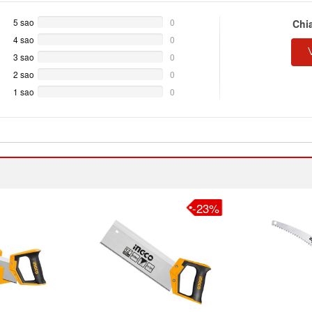
5 sao
0%
0
Chi
Complete
4 sao
0%
0
Complete
3 sao
0%
0
Complete
2 sao
0%
0
Complete
1 sao
0%
0
Complete
-23%