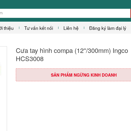
ới thiệu
Tư vấn kết nối
Liên hệ
Đăng ký làm đại lý
Cưa tay hình compa (12''/300mm) Ingco
HCS3008
SẢN PHẨM NGỪNG KINH DOANH