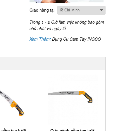
Giao hàng tại
Trong 1 - 2 Giờ làm việc không bao gồm
chủ nhật và ngày lễ
Xem Thêm:
Dụng Cụ Cầm Tay INGCO
 cầm tay lưỡi
Cưa cành cầm tay lưỡi
Cưa t