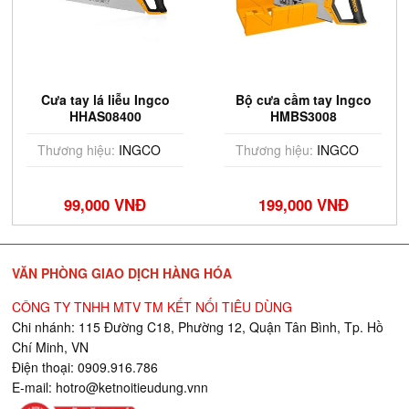
Cưa tay lá liễu Ingco
Bộ cưa cầm tay Ingco
HHAS08400
HMBS3008
Thương hiệu:
INGCO
Thương hiệu:
INGCO
99,000 VNĐ
199,000 VNĐ
VĂN PHÒNG GIAO DỊCH HÀNG HÓA
CÔNG TY TNHH MTV TM KẾT NỐI TIÊU DÙNG
Chi nhánh: 115 Đường C18, Phường 12, Quận Tân Bình, Tp. Hồ
Chí Minh, VN
Điện thoại: 0909.916.786
E-mail:
hotro@ketnoitieudung.vn
n