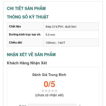
CHI TIẾT SẢN PHẨM
THÔNG SỐ KỸ THUẬT
Chất liệu
thép Cr-V,PH1, đuôi tròn
Đường kính trục tua vít:
5.0 mm
Chiều dài:
100mm.- 144/T
NHẬN XÉT VỀ SẢN PHẨM
Khách Hàng Nhận Xét
Đánh Giá Trung Bình
0
/5
(
chưa có
nhận xét)
5 sao
0%
0