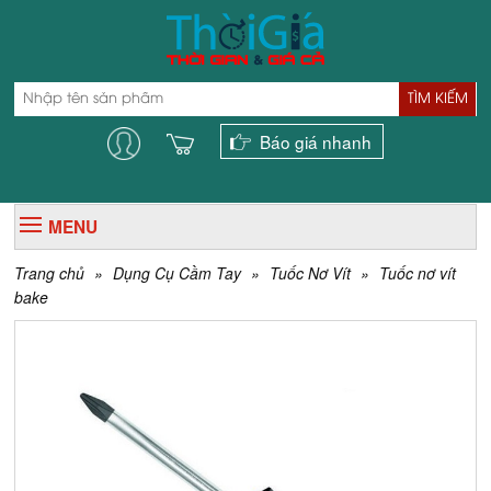
TÌM KIẾM
Báo giá nhanh
MENU
Trang chủ
»
Dụng Cụ Cầm Tay
»
Tuốc Nơ Vít
»
Tuốc nơ vít
bake