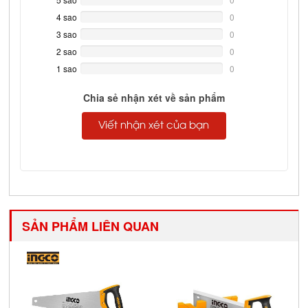
Complete
4 sao
0%
0
Complete
3 sao
0%
0
Complete
2 sao
0%
0
Complete
1 sao
0%
0
Complete
Chia sẻ nhận xét về sản phẩm
Viết nhận xét của bạn
SẢN PHẨM LIÊN QUAN