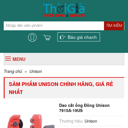
TÌM KIẾM
Báo giá nhanh
MENU
Trang chủ
»
Unison
SẢM PHẨM UNISON CHÍNH HÃNG, GIÁ RẺ
NHẤT
Dao cắt ống Đồng Unison
7915A-19US
Thương hiệu:
Unison