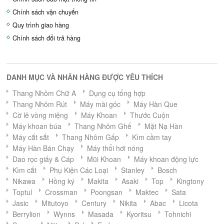
Chính sách vận chuyển
Quy trình giao hàng
Chính sách đổi trả hàng
DANH MỤC VÀ NHÃN HÀNG ĐƯỢC YÊU THÍCH
Thang Nhôm Chữ A
Dụng cụ tổng hợp
Thang Nhôm Rút
Máy mài góc
Máy Hàn Que
Cờ lê vòng miệng
Máy Khoan
Thước Cuộn
Máy khoan búa
Thang Nhôm Ghế
Mặt Nạ Hàn
Máy cắt sắt
Thang Nhôm Gấp
Kìm cầm tay
Máy Hàn Bán Chạy
Máy thổi hơi nóng
Dao rọc giấy & Cáp
Mũi Khoan
Máy khoan động lực
Kìm cắt
Phụ Kiện Các Loại
Stanley
Bosch
Nikawa
Hồng ký
Makita
Asaki
Top
Kingtony
Toptul
Crossman
Poongsan
Maktec
Sata
Jasic
Mitutoyo
Century
Nikita
Abac
Licota
Berrylion
Wynns
Masada
Kyoritsu
Tohnichi