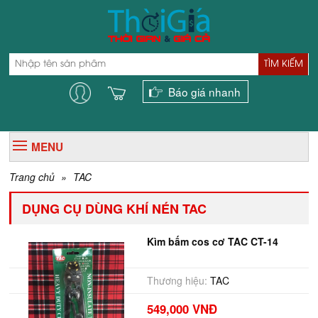
TÌM KIẾM
Báo giá nhanh
MENU
Trang chủ
»
TAC
DỤNG CỤ DÙNG KHÍ NÉN TAC
Kìm bấm cos cơ TAC CT-14
Thương hiệu:
TAC
549,000 VNĐ