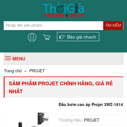
TÌM KIẾM
Báo giá nhanh
MENU
Trang chủ
»
PROJET
SẢM PHẨM PROJET CHÍNH HÃNG, GIÁ RẺ
NHẤT
Đầu bơm cao áp Projet 3WZ-1814
Thương hiệu:
PROJET