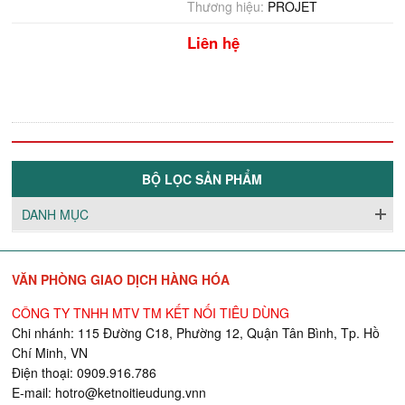
Thương hiệu:
PROJET
Liên hệ
BỘ LỌC SẢN PHẨM
DANH MỤC
VĂN PHÒNG GIAO DỊCH HÀNG HÓA
CÔNG TY TNHH MTV TM KẾT NỐI TIÊU DÙNG
Chi nhánh: 115 Đường C18, Phường 12, Quận Tân Bình, Tp. Hồ
Chí Minh, VN
Điện thoại: 0909.916.786
E-mail:
hotro@ketnoitieudung.vn
n