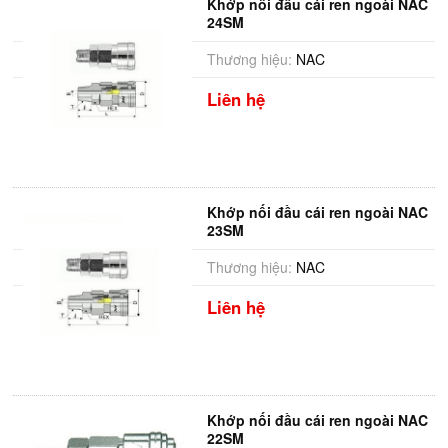
Khớp nối đầu cái ren ngoài NAC
24SM
Thương hiệu:
NAC
Liên hệ
Khớp nối đầu cái ren ngoài NAC
23SM
Thương hiệu:
NAC
Liên hệ
Khớp nối đầu cái ren ngoài NAC
22SM