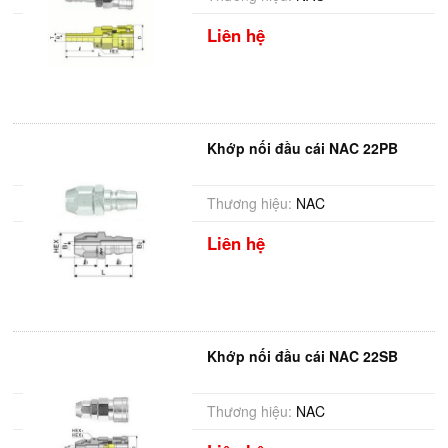
Liên hệ
Khớp nối đầu cái NAC 22PB
Thương hiệu:
NAC
Liên hệ
Khớp nối đầu cái NAC 22SB
Thương hiệu:
NAC