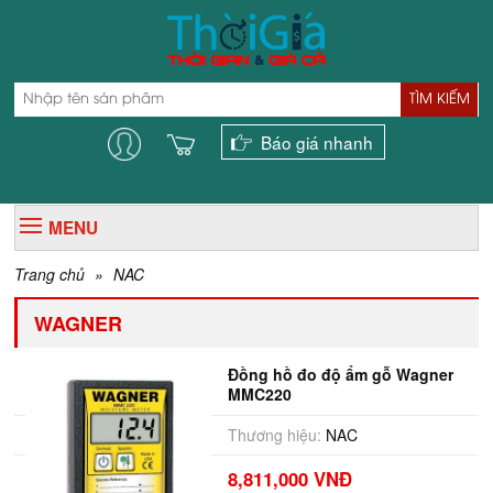
TÌM KIẾM
Báo giá nhanh
MENU
Trang chủ
»
NAC
WAGNER
Đồng hồ đo độ ẩm gỗ Wagner
MMC220
Thương hiệu:
NAC
8,811,000 VNĐ