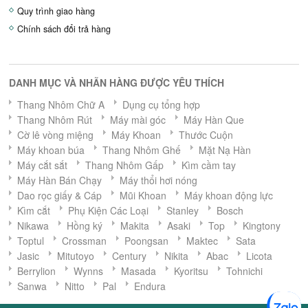
Quy trình giao hàng
Chính sách đổi trả hàng
DANH MỤC VÀ NHÃN HÀNG ĐƯỢC YÊU THÍCH
Thang Nhôm Chữ A
Dụng cụ tổng hợp
Thang Nhôm Rút
Máy mài góc
Máy Hàn Que
Cờ lê vòng miệng
Máy Khoan
Thước Cuộn
Máy khoan búa
Thang Nhôm Ghế
Mặt Nạ Hàn
Máy cắt sắt
Thang Nhôm Gấp
Kìm cầm tay
Máy Hàn Bán Chạy
Máy thổi hơi nóng
Dao rọc giấy & Cáp
Mũi Khoan
Máy khoan động lực
Kìm cắt
Phụ Kiện Các Loại
Stanley
Bosch
Nikawa
Hồng ký
Makita
Asaki
Top
Kingtony
Toptul
Crossman
Poongsan
Maktec
Sata
Jasic
Mitutoyo
Century
Nikita
Abac
Licota
Berrylion
Wynns
Masada
Kyoritsu
Tohnichi
Sanwa
Nitto
Pal
Endura