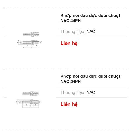
Khớp nối đầu đực đuôi chuột
NAC 44PH
Thương hiệu:
NAC
Liên hệ
Khớp nối đầu đực đuôi chuột
NAC 24PH
Thương hiệu:
NAC
Liên hệ