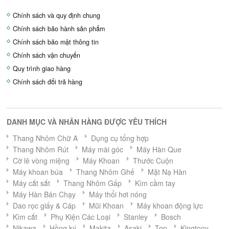
Chính sách và quy định chung
Chính sách bảo hành sản phẩm
Chính sách bảo mật thông tin
Chính sách vận chuyển
Quy trình giao hàng
Chính sách đổi trả hàng
DANH MỤC VÀ NHÃN HÀNG ĐƯỢC YÊU THÍCH
Thang Nhôm Chữ A
Dụng cụ tổng hợp
Thang Nhôm Rút
Máy mài góc
Máy Hàn Que
Cờ lê vòng miệng
Máy Khoan
Thước Cuộn
Máy khoan búa
Thang Nhôm Ghế
Mặt Nạ Hàn
Máy cắt sắt
Thang Nhôm Gấp
Kìm cầm tay
Máy Hàn Bán Chạy
Máy thổi hơi nóng
Dao rọc giấy & Cáp
Mũi Khoan
Máy khoan động lực
Kìm cắt
Phụ Kiện Các Loại
Stanley
Bosch
Nikawa
Hồng ký
Makita
Asaki
Top
Kingtony