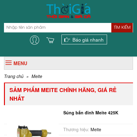
TÌM KIẾM
Báo giá nhanh
MENU
Trang chủ
»
Meite
SẢM PHẨM MEITE CHÍNH HÃNG, GIÁ RẺ
NHẤT
Súng bắn đinh Meite 425K
Thương hiệu:
Meite