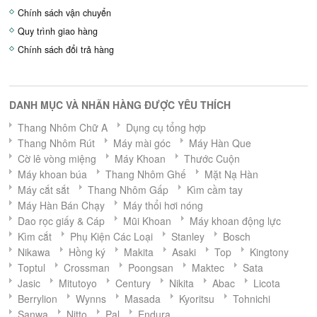
Chính sách vận chuyển
Quy trình giao hàng
Chính sách đổi trả hàng
DANH MỤC VÀ NHÃN HÀNG ĐƯỢC YÊU THÍCH
Thang Nhôm Chữ A
Dụng cụ tổng hợp
Thang Nhôm Rút
Máy mài góc
Máy Hàn Que
Cờ lê vòng miệng
Máy Khoan
Thước Cuộn
Máy khoan búa
Thang Nhôm Ghế
Mặt Nạ Hàn
Máy cắt sắt
Thang Nhôm Gấp
Kìm cầm tay
Máy Hàn Bán Chạy
Máy thổi hơi nóng
Dao rọc giấy & Cáp
Mũi Khoan
Máy khoan động lực
Kìm cắt
Phụ Kiện Các Loại
Stanley
Bosch
Nikawa
Hồng ký
Makita
Asaki
Top
Kingtony
Toptul
Crossman
Poongsan
Maktec
Sata
Jasic
Mitutoyo
Century
Nikita
Abac
Licota
Berrylion
Wynns
Masada
Kyoritsu
Tohnichi
Sanwa
Nitto
Pal
Endura