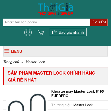
TÌM KIẾM
Báo giá nhanh
MENU
Trang chủ
»
Master Lock
SẢM PHẨM MASTER LOCK CHÍNH HÃNG,
GIÁ RẺ NHẤT
Khóa xe máy Master Lock 8195
EURDPRO
Thương hiệu:
Master Lock