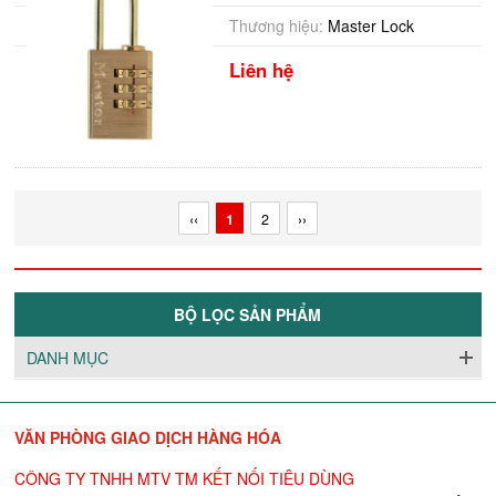
Thương hiệu:
Master Lock
Liên hệ
‹‹
1
2
››
BỘ LỌC SẢN PHẨM
DANH MỤC
VĂN PHÒNG GIAO DỊCH HÀNG HÓA
CÔNG TY TNHH MTV TM KẾT NỐI TIÊU DÙNG