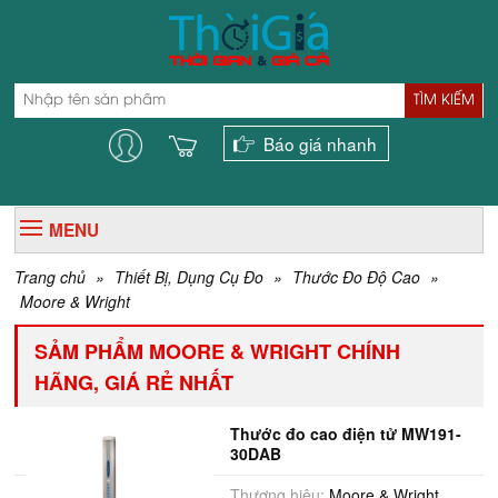
TÌM KIẾM
Báo giá nhanh
MENU
Trang chủ
»
Thiết Bị, Dụng Cụ Đo
»
Thước Đo Độ Cao
»
Moore & Wright
SẢM PHẨM MOORE & WRIGHT CHÍNH
HÃNG, GIÁ RẺ NHẤT
Thước đo cao điện tử MW191-
30DAB
Thương hiệu:
Moore & Wright