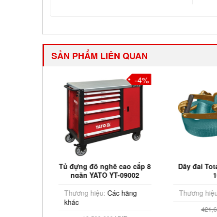
SẢN PHẨM LIÊN QUAN
-2%
-4%
 hợp
Tủ đựng đồ nghề cao cấp 8
Dây đai Total
ngăn YATO YT-09002
10
hãng
Thương hiệu:
Các hãng
Thương hiệu:
T
khác
421,632