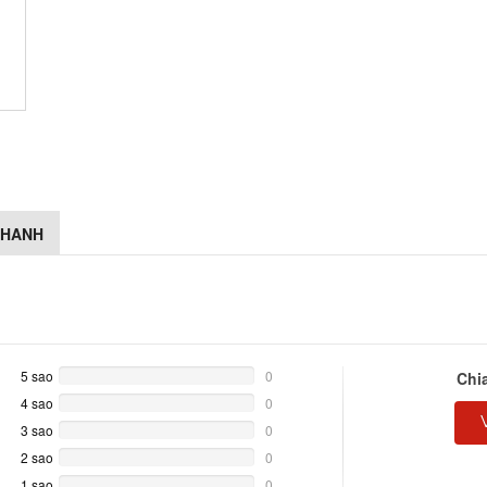
NHANH
5 sao
0%
0
Chi
Complete
4 sao
0%
0
Complete
3 sao
0%
0
Complete
2 sao
0%
0
Complete
1 sao
0%
0