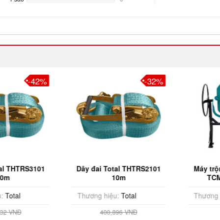
Complete
-42%
-32%
 THTRS3101
Dây đai Total THTRS2101
Máy trộn 
m
10m
TCM350
otal
Thương hiệu:
Total
Thương hiệ
 VNĐ
400,896 VNĐ