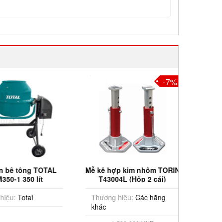
-7%
bê tông TOTAL
Mễ kê hợp kim nhôm TORIN
Giàn g
-1 350 lít
T43004L (Hộp 2 cái)
N
u:
Total
Thương hiệu:
Các hãng
Thương
khác
Tải trọ