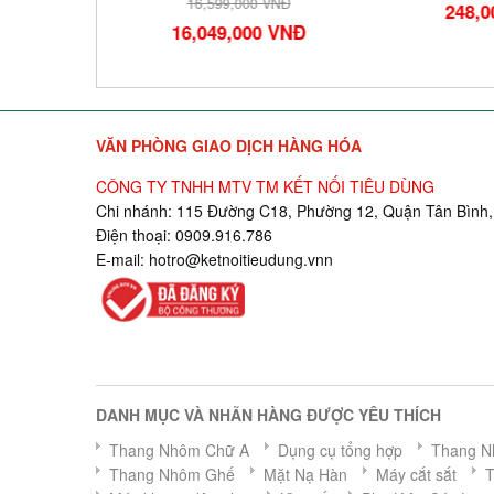
NĐ
16,599,000 VNĐ
248,00
VNĐ
16,049,000 VNĐ
VĂN PHÒNG GIAO DỊCH HÀNG HÓA
CÔNG TY TNHH MTV TM KẾT NỐI TIÊU DÙNG
Chi nhánh: 115 Đường C18, Phường 12, Quận Tân Bình,
Điện thoại: 0909.916.786
E-mail:
hotro@ketnoitieudung.vn
n
DANH MỤC VÀ NHÃN HÀNG ĐƯỢC YÊU THÍCH
Thang Nhôm Chữ A
Dụng cụ tổng hợp
Thang N
Thang Nhôm Ghế
Mặt Nạ Hàn
Máy cắt sắt