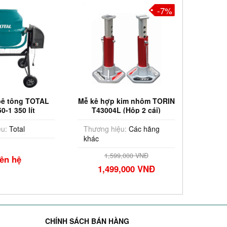
-7%
bê tông TOTAL
Mễ kê hợp kim nhôm TORIN
Giàn g
-1 350 lít
T43004L (Hộp 2 cái)
N
u:
Total
Thương hiệu:
Các hãng
Thương
khác
Tải trọ
1,599,000 VNĐ
iên hệ
1,499,000 VNĐ
2,
CHÍNH SÁCH BÁN HÀNG