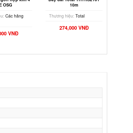
E OSG
10m
phần
u:
Các hãng
Thương hiệu:
Total
Thương
khác
274,000 VNĐ
000 VNĐ
5