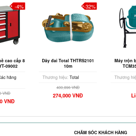
-4%
-32%
ề cao cấp 8
Dây đai Total THTRS2101
Máy trộn 
YT-09002
10m
TCM350
ác hãng
Thương hiệu:
Total
Thương hiệ
400,896 VNĐ
00 VNĐ
274,000 VNĐ
L
00 VNĐ
CHĂM SÓC KHÁCH HÀNG