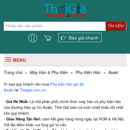
TÌM KIẾM
Báo giá nhanh
MENU
Trang chủ
»
Máy Hàn & Phụ Kiện
»
Phụ Kiện Hàn
»
Asaki
Vì sao quý khách nên mua
Phụ kiện hàn gió đá
Asaki
tại
Thoigia.com.vn
:
-
Giá Rẻ Nhất:
Là nhà phân phối chính thức máy hàn và phụ kiện hàn
của thương hiệu uy tín Asaki, Thời Giá luôn có mức chiết khấu tốt nhất
cho quý khách.
-
Giao Hàng Tận Nơi:
cam kết giao hàng trong ngày tại HCM & Hà Nội.
Với địa điểm khác vui lòng gọi tư vấn.