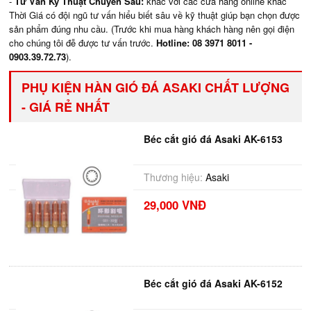
-
Tư Vấn Kỹ Thuật Chuyên Sâu:
khác với các cửa hàng online khác
Thời Giá có đội ngũ tư vấn hiểu biết sâu về kỹ thuật giúp bạn chọn được
sản phẩm đúng nhu cầu. (Trước khi mua hàng khách hàng nên gọi điện
cho chúng tôi đễ được tư vấn trước.
Hotline: 08 3971 8011 -
0903.39.72.73
).
PHỤ KIỆN HÀN GIÓ ĐÁ ASAKI CHẤT LƯỢNG
- GIÁ RẺ NHẤT
Béc cắt gió đá Asaki AK-6153
Thương hiệu:
Asaki
29,000 VNĐ
Béc cắt gió đá Asaki AK-6152