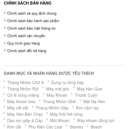
CHÍNH SÁCH BÁN HÀNG
Chính sách và quy định chung
Chính sách bảo hành sản phẩm
Chính sách bảo mật thông tin
Chính sách vận chuyển
Quy trình giao hàng
Chính sách đổi trả hàng
DANH MỤC VÀ NHÃN HÀNG ĐƯỢC YÊU THÍCH
Thang Nhôm Chữ A
Dụng cụ tổng hợp
Thang Nhôm Rút
Máy mài góc
Máy Hàn Que
Cờ lê vòng miệng
Máy Khoan
Thước Cuộn
Máy khoan búa
Thang Nhôm Ghế
Mặt Nạ Hàn
Máy cắt sắt
Thang Nhôm Gấp
Kìm cầm tay
Máy Hàn Bán Chạy
Máy thổi hơi nóng
Dao rọc giấy & Cáp
Mũi Khoan
Máy khoan động lực
Kìm cắt
Phụ Kiện Các Loại
Stanley
Bosch