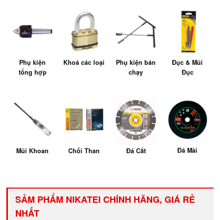
Phụ kiện
Khoá các loại
Phụ kiện bán
Đục & Mũi
tổng hợp
chạy
Đục
Đá Mài
Mũi Khoan
Chổi Than
Đá Cắt
SẢM PHẨM NIKATEI CHÍNH HÃNG, GIÁ RẺ
NHẤT