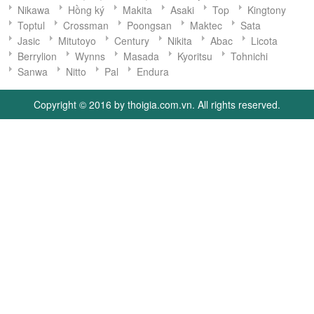
Nikawa
Hồng ký
Makita
Asaki
Top
Kingtony
Toptul
Crossman
Poongsan
Maktec
Sata
Jasic
Mitutoyo
Century
Nikita
Abac
Licota
Berrylion
Wynns
Masada
Kyoritsu
Tohnichi
Sanwa
Nitto
Pal
Endura
Copyright © 2016 by thoigia.com.vn. All rights reserved.