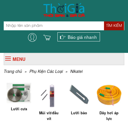
TÌM KIẾM
Báo giá nhanh
MENU
Trang chủ
»
Phụ Kiện Các Loại
»
Nikatei
Lưỡi cưa
Mũi vít/đầu
Lưỡi bào
Dây hơi áp
vít
lực