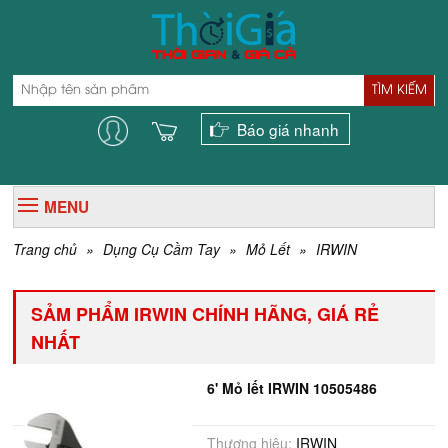
TÌM KIẾM
Báo giá nhanh
MENU
Trang chủ
»
Dụng Cụ Cầm Tay
»
Mỏ Lết
»
IRWIN
SẢM PHẨM IRWIN CHÍNH HÃNG, GIÁ RẺ
NHẤT
6' Mỏ lết IRWIN 10505486
Thương hiệu:
IRWIN