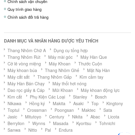
Chính sách vận chuyển
Quy trình giao hàng
Chính sách đổi trả hàng
DANH MỤC VÀ NHÃN HÀNG ĐƯỢC YÊU THÍCH
Thang Nhôm Chữ A
Dụng cụ tổng hợp
Thang Nhôm Rút
Máy mài góc
Máy Hàn Que
Cờ lê vòng miệng
Máy Khoan
Thước Cuộn
Máy khoan búa
Thang Nhôm Ghế
Mặt Nạ Hàn
Máy cắt sắt
Thang Nhôm Gấp
Kìm cầm tay
Máy Hàn Bán Chạy
Máy thổi hơi nóng
Dao rọc giấy & Cáp
Mũi Khoan
Máy khoan động lực
Kìm cắt
Phụ Kiện Các Loại
Stanley
Bosch
Nikawa
Hồng ký
Makita
Asaki
Top
Kingtony
Toptul
Crossman
Poongsan
Maktec
Sata
Jasic
Mitutoyo
Century
Nikita
Abac
Licota
Berrylion
Wynns
Masada
Kyoritsu
Tohnichi
Sanwa
Nitto
Pal
Endura