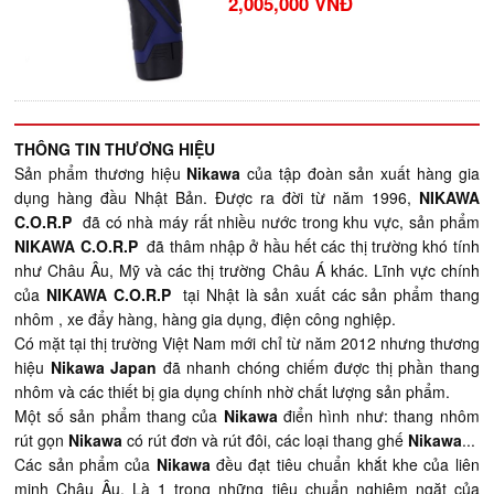
2,005,000 VNĐ
THÔNG TIN THƯƠNG HIỆU
Sản phẩm thương hiệu
Nikawa
của tập đoàn sản xuất hàng gia
dụng hàng đầu Nhật Bản. Được ra đời từ năm 1996,
NIKAWA
C.O.R.P
đã có nhà máy rất nhiều nước trong khu vực, sản phẩm
NIKAWA C.O.R.P
đã thâm nhập ở hầu hết các thị trường khó tính
như Châu Âu, Mỹ và các thị trường Châu Á khác. Lĩnh vực chính
của
NIKAWA C.O.R.P
tại Nhật là sản xuất các sản phẩm thang
nhôm , xe đẩy hàng, hàng gia dụng, điện công nghiệp.
Có mặt tại thị trường Việt Nam mới chỉ từ năm 2012 nhưng thương
hiệu
Nikawa Japan
đã nhanh chóng chiếm được thị phần thang
nhôm và các thiết bị gia dụng chính nhờ chất lượng sản phẩm.
Một số sản phẩm thang của
Nikawa
điển hình như: thang nhôm
rút gọn
Nikawa
có rút đơn và rút đôi, các loại thang ghế
Nikawa
...
Các sản phẩm của
Nikawa
đều đạt tiêu chuẩn khắt khe của liên
minh Châu Âu. Là 1 trong những tiêu chuẩn nghiêm ngặt của