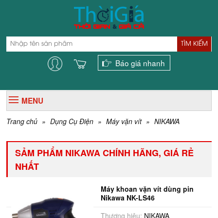
TÌM KIẾM
Báo giá nhanh
MENU
Trang chủ
»
Dụng Cụ Điện
»
Máy vặn vít
»
NIKAWA
SẢM PHẨM NIKAWA CHÍNH HÃNG, GIÁ RẺ
NHẤT
Máy khoan vặn vít dùng pin
Nikawa NK-LS46
Thương hiệu:
NIKAWA