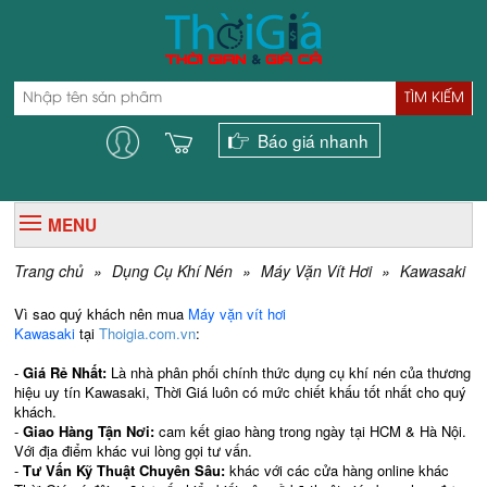
TÌM KIẾM
Báo giá nhanh
MENU
Trang chủ
»
Dụng Cụ Khí Nén
»
Máy Vặn Vít Hơi
»
Kawasaki
Vì sao quý khách nên mua
Máy vặn vít hơi
Kawasaki
tại
Thoigia.com.vn
:
-
Giá Rẻ Nhất:
Là nhà phân phối chính thức dụng cụ khí nén của thương
hiệu uy tín Kawasaki,
Thời Giá luôn có mức chiết khấu tốt nhất cho quý
khách.
-
Giao Hàng Tận Nơi:
cam kết giao hàng trong ngày tại HCM & Hà Nội.
Với địa điểm khác vui lòng gọi tư vấn.
-
Tư Vấn Kỹ Thuật Chuyên Sâu:
khác với các cửa hàng online khác