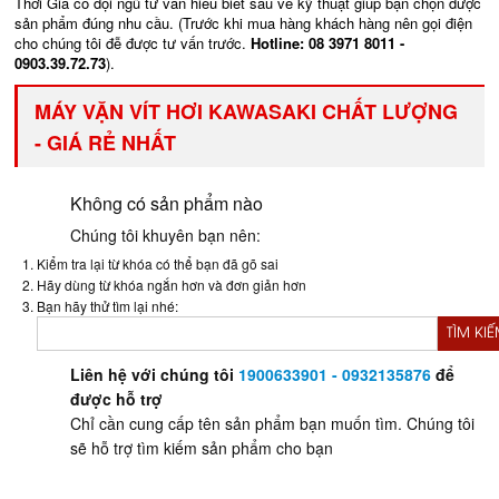
Thời Giá có đội ngũ tư vấn hiểu biết sâu về kỹ thuật giúp bạn chọn được
sản phẩm đúng nhu cầu. (Trước khi mua hàng khách hàng nên gọi điện
cho chúng tôi đễ được tư vấn trước.
Hotline: 08 3971 8011 -
0903.39.72.73
).
MÁY VẶN VÍT HƠI KAWASAKI CHẤT LƯỢNG
- GIÁ RẺ NHẤT
Không có sản phẩm nào
Chúng tôi khuyên bạn nên:
Kiểm tra lại từ khóa có thể bạn đã gõ sai
Hãy dùng từ khóa ngắn hơn và đơn giản hơn
Bạn hãy thử tìm lại nhé:
TÌM KI
Liên hệ với chúng tôi
1900633901 - 0932135876
để
được hỗ trợ
Chỉ cần cung cấp tên sản phẩm bạn muốn tìm. Chúng tôi
sẽ hỗ trợ tìm kiếm sản phẩm cho bạn