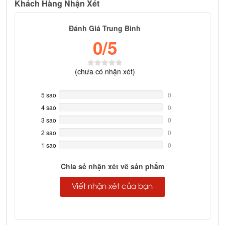
Khách Hàng Nhận Xét
Đánh Giá Trung Bình
0
/5
(
chưa có
nhận xét)
5 sao
0%
0
Complete
4 sao
0%
0
Complete
3 sao
0%
0
Complete
2 sao
0%
0
Complete
1 sao
0%
0
Complete
Chia sẻ nhận xét về sản phẩm
Viết nhận xét của bạn