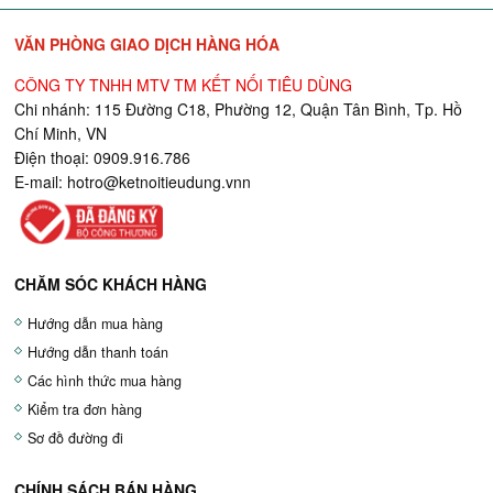
VĂN PHÒNG GIAO DỊCH HÀNG HÓA
CÔNG TY TNHH MTV TM KẾT NỐI TIÊU DÙNG
Chi nhánh: 115 Đường C18, Phường 12, Quận Tân Bình, Tp. Hồ
Chí Minh, VN
Điện thoại: 0909.916.786
E-mail:
hotro@ketnoitieudung.vn
n
CHĂM SÓC KHÁCH HÀNG
Hướng dẫn mua hàng
Hướng dẫn thanh toán
Các hình thức mua hàng
Kiểm tra đơn hàng
Sơ đồ đường đi
CHÍNH SÁCH BÁN HÀNG