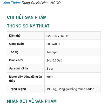
Xem Thêm:
Dụng Cụ Khí Nén INGCO
CHI TIẾT SẢN PHẨM
THÔNG SỐ KỸ THUẬT
Điện thế:
220-240V~50Hz
Công suất:
600W(0.8HP)
Tốc độ
1440rpm
Bình chứa
24L(6.3Gal)
Áp suất tối đa
8 bar
Motor dây đồng,tiếng ồn
60db
thấp
Trọng lượng
19.5 kg, Đóng gói bằng thùng carton.
NHẬN XÉT VỀ SẢN PHẨM