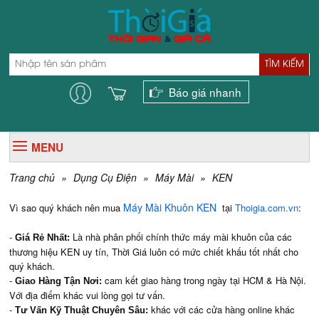
TÌM KIẾM
Báo giá nhanh
MENU
Trang chủ
»
Dụng Cụ Điện
»
Máy Mài
»
KEN
Máy Mài Khuôn KEN
Vì sao quý khách nên mua
tại
Thoigia.com.vn
:
-
Là nhà phân phối chính thức máy mài khuôn của các
Giá Rẻ Nhất:
thương hiệu KEN uy tín, Thời Giá luôn có mức chiết khấu tốt nhất cho
quý khách.
-
cam kết giao hàng trong ngày tại HCM & Hà Nội.
Giao Hàng Tận Nơi:
Với địa điểm khác vui lòng gọi tư vấn.
-
khác với các cửa hàng online khác
Tư Vấn Kỹ Thuật Chuyên Sâu: