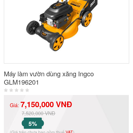
Máy làm vườn dùng xăng Ingco
GLM196201
7,150,000 VNĐ
Giá:
7,520,000 VNĐ
5%
(Giá trên chưa bao gồm thuế
VAT
)