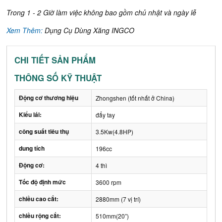
Trong 1 - 2 Giờ làm việc không bao gồm chủ nhật và ngày lễ
Xem Thêm:
Dụng Cụ Dùng Xăng INGCO
CHI TIẾT SẢN PHẨM
THÔNG SỐ KỸ THUẬT
Động cơ thương hiệu
Zhongshen (tốt nhất ở China)
Kiểu lái:
đẩy tay
công suất tiêu thụ
3.5Kw(4.8HP)
dung tích
196cc
Động cơ:
4 thì
Tốc độ định mức
3600 rpm
chiều cao cắt:
2880mm (7 vị trí)
chiều rộng cắt:
510mm(20”)