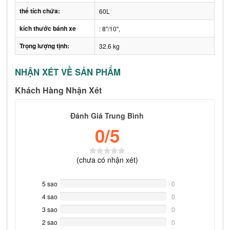
thể tích chứa:
60L
kích thước bánh xe
: 8''/10'',
Trọng lượng tịnh:
32.6 kg
NHẬN XÉT VỀ SẢN PHẨM
Khách Hàng Nhận Xét
Đánh Giá Trung Bình
0
/5
(
chưa có
nhận xét)
5 sao
0%
0
Complete
4 sao
0%
0
Complete
3 sao
0%
0
Complete
2 sao
0%
0