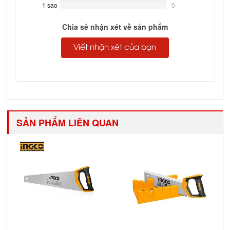
Complete
1 sao
0%
0
Complete
Chia sẻ nhận xét về sản phẩm
Viết nhận xét của bạn
SẢN PHẨM LIÊN QUAN