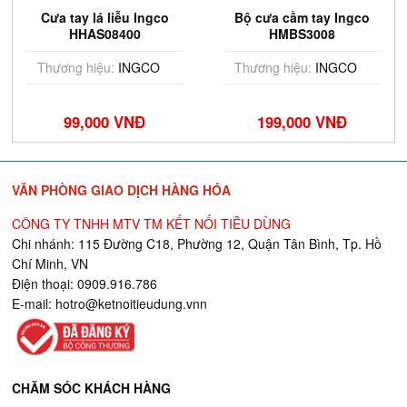
Cưa tay lá liễu Ingco
Bộ cưa cầm tay Ingco
HHAS08400
HMBS3008
Thương hiệu:
INGCO
Thương hiệu:
INGCO
99,000 VNĐ
199,000 VNĐ
VĂN PHÒNG GIAO DỊCH HÀNG HÓA
CÔNG TY TNHH MTV TM KẾT NỐI TIÊU DÙNG
Chi nhánh: 115 Đường C18, Phường 12, Quận Tân Bình, Tp. Hồ
Chí Minh, VN
Điện thoại: 0909.916.786
E-mail:
hotro@ketnoitieudung.vn
n
CHĂM SÓC KHÁCH HÀNG