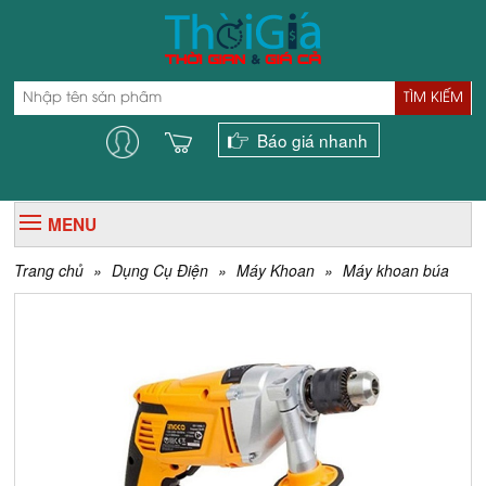
TÌM KIẾM
Báo giá nhanh
MENU
Trang chủ
»
Dụng Cụ Điện
»
Máy Khoan
»
Máy khoan búa