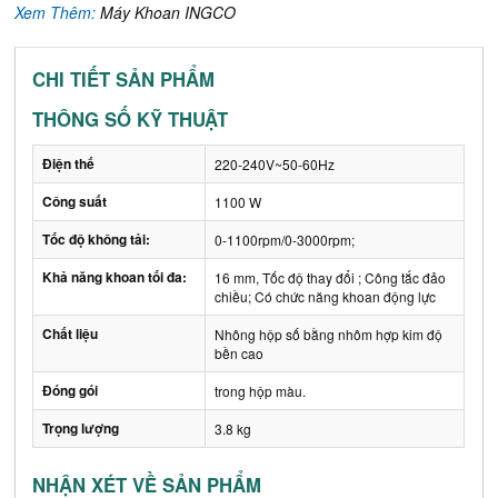
Xem Thêm:
Máy Khoan INGCO
CHI TIẾT SẢN PHẨM
THÔNG SỐ KỸ THUẬT
Điện thế
220-240V~50-60Hz
Công suất
1100 W
Tốc độ không tải:
0-1100rpm/0-3000rpm;
Khả năng khoan tối đa:
16 mm, Tốc độ thay đổi ; Công tắc đảo
chiều; Có chức năng khoan động lực
Chất liệu
Nhông hộp số bằng nhôm hợp kim độ
bền cao
Đóng gói
trong hộp màu.
Trọng lượng
3.8 kg
NHẬN XÉT VỀ SẢN PHẨM