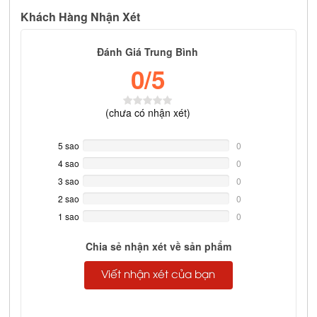
Khách Hàng Nhận Xét
Đánh Giá Trung Bình
0
/5
(
chưa có
nhận xét)
5 sao
0%
0
Complete
4 sao
0%
0
Complete
3 sao
0%
0
Complete
2 sao
0%
0
Complete
1 sao
0%
0
Complete
Chia sẻ nhận xét về sản phẩm
Viết nhận xét của bạn