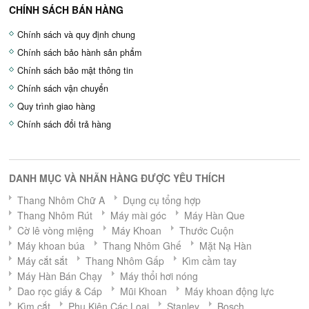
CHÍNH SÁCH BÁN HÀNG
Chính sách và quy định chung
Chính sách bảo hành sản phẩm
Chính sách bảo mật thông tin
Chính sách vận chuyển
Quy trình giao hàng
Chính sách đổi trả hàng
DANH MỤC VÀ NHÃN HÀNG ĐƯỢC YÊU THÍCH
Thang Nhôm Chữ A
Dụng cụ tổng hợp
Thang Nhôm Rút
Máy mài góc
Máy Hàn Que
Cờ lê vòng miệng
Máy Khoan
Thước Cuộn
Máy khoan búa
Thang Nhôm Ghế
Mặt Nạ Hàn
Máy cắt sắt
Thang Nhôm Gấp
Kìm cầm tay
Máy Hàn Bán Chạy
Máy thổi hơi nóng
Dao rọc giấy & Cáp
Mũi Khoan
Máy khoan động lực
Kìm cắt
Phụ Kiện Các Loại
Stanley
Bosch