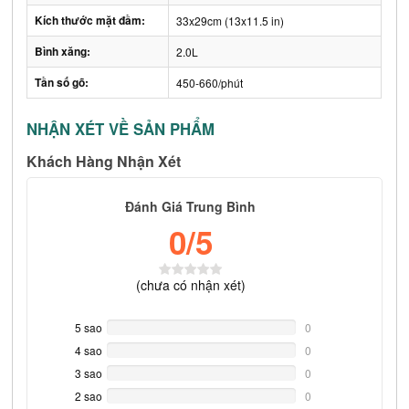
Kích thước mặt đầm:
33x29cm (13x11.5 in)
Bình xăng:
2.0L
Tần số gõ:
450-660/phút
NHẬN XÉT VỀ SẢN PHẨM
Khách Hàng Nhận Xét
Đánh Giá Trung Bình
0
/5
(
chưa có
nhận xét)
5 sao
0%
0
Complete
4 sao
0%
0
Complete
3 sao
0%
0
Complete
2 sao
0%
0