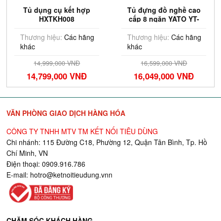
Tủ dụng cụ kết hợp
Tủ đựng đồ nghề cao
HXTKH008
cấp 8 ngăn YATO YT-
09002
Thương hiệu:
Các hãng
Thương hiệu:
Các hãng
khác
khác
14,999,000 VNĐ
16,599,000 VNĐ
14,799,000 VNĐ
16,049,000 VNĐ
VĂN PHÒNG GIAO DỊCH HÀNG HÓA
CÔNG TY TNHH MTV TM KẾT NỐI TIÊU DÙNG
Chi nhánh: 115 Đường C18, Phường 12, Quận Tân Bình, Tp. Hồ
Chí Minh, VN
Điện thoại: 0909.916.786
E-mail:
hotro@ketnoitieudung.vn
n
CHĂM SÓC KHÁCH HÀNG