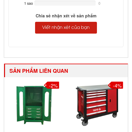
Complete
1 sao
0%
0
Complete
Chia sẻ nhận xét về sản phẩm
Viết nhận xét của bạn
SẢN PHẨM LIÊN QUAN
-2%
-4%