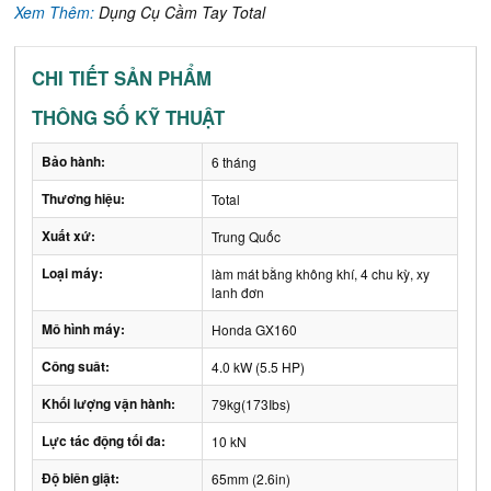
Xem Thêm:
Dụng Cụ Cầm Tay Total
CHI TIẾT SẢN PHẨM
THÔNG SỐ KỸ THUẬT
Bảo hành:
6 tháng
Thương hiệu:
Total
Xuất xứ:
Trung Quốc
Loại máy:
làm mát bằng không khí, 4 chu kỳ, xy
lanh đơn
Mô hình máy:
Honda GX160
Công suât:
4.0 kW (5.5 HP)
Khối lượng vận hành:
79kg(173Ibs)
Lực tác động tối đa:
10 kN
Độ biên giật:
65mm (2.6in)