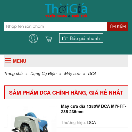
TÌM KIẾM
Báo giá nhanh
MENU
Trang chủ
»
Dụng Cụ Điện
»
Máy cưa
»
DCA
SẢM PHẨM DCA CHÍNH HÃNG, GIÁ RẺ NHẤT
Máy cưa đĩa 1380W DCA MIY-FF-
235 235mm
Thương hiệu:
DCA