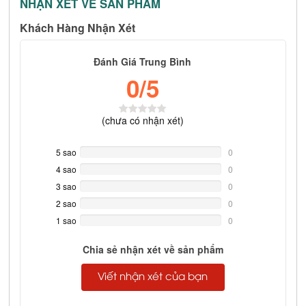
NHẬN XÉT VỀ SẢN PHẨM
Khách Hàng Nhận Xét
Đánh Giá Trung Bình
0
/5
(
chưa có
nhận xét)
5 sao
0%
0
Complete
4 sao
0%
0
Complete
3 sao
0%
0
Complete
2 sao
0%
0
Complete
1 sao
0%
0
Complete
Chia sẻ nhận xét về sản phẩm
Viết nhận xét của bạn