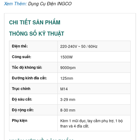
Xem Thêm:
Dụng Cụ Điện INGCO
CHI TIẾT SẢN PHẨM
THÔNG SỐ KỸ THUẬT
Điện thế:
220-240V ~ 50 / 60Hz
Công suất:
1500W
Tốc độ không tải:
9000rpm
Đường kính đĩa cắt:
125mm
Trục chính
M14
Độ sâu cắt:
3-29 mm
Độ rộng cắt:
8-30 mm
Phụ kiện
Kèm 1 mũi đục, tay cầm phụ trợ, 1 bộ
than và 4 đĩa cắt.