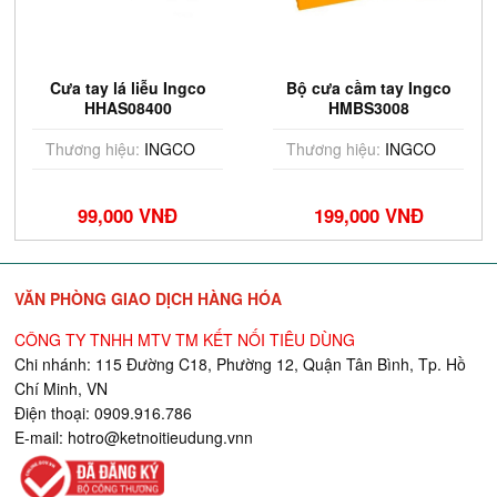
Cưa tay lá liễu Ingco
Bộ cưa cầm tay Ingco
HHAS08400
HMBS3008
Thương hiệu:
INGCO
Thương hiệu:
INGCO
99,000 VNĐ
199,000 VNĐ
VĂN PHÒNG GIAO DỊCH HÀNG HÓA
CÔNG TY TNHH MTV TM KẾT NỐI TIÊU DÙNG
Chi nhánh: 115 Đường C18, Phường 12, Quận Tân Bình, Tp. Hồ
Chí Minh, VN
Điện thoại: 0909.916.786
E-mail:
hotro@ketnoitieudung.vn
n