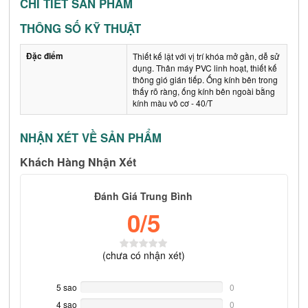
CHI TIẾT SẢN PHẨM
THÔNG SỐ KỸ THUẬT
Đặc điểm
Thiết kế lật với vị trí khóa mở gần, dễ sử
dụng. Thân máy PVC linh hoạt, thiết kế
thông gió gián tiếp. Ống kính bên trong
thấy rõ ràng, ống kính bên ngoài bằng
kính màu vô cơ - 40/T
NHẬN XÉT VỀ SẢN PHẨM
Khách Hàng Nhận Xét
Đánh Giá Trung Bình
0
/5
(
chưa có
nhận xét)
5 sao
0%
0
Complete
4 sao
0%
0