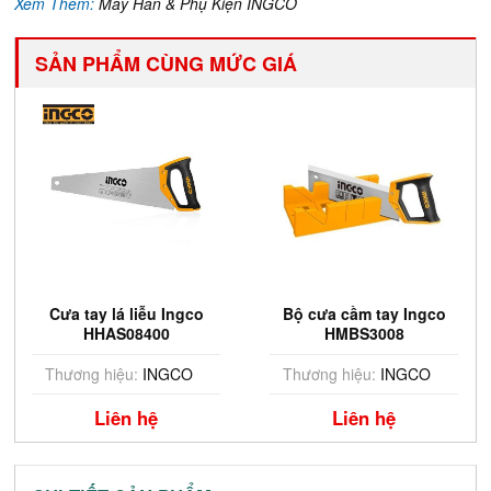
Xem Thêm:
Máy Hàn & Phụ Kiện INGCO
SẢN PHẨM CÙNG MỨC GIÁ
Cưa tay lá liễu Ingco
Bộ cưa cầm tay Ingco
HHAS08400
HMBS3008
Thương hiệu:
INGCO
Thương hiệu:
INGCO
Liên hệ
Liên hệ