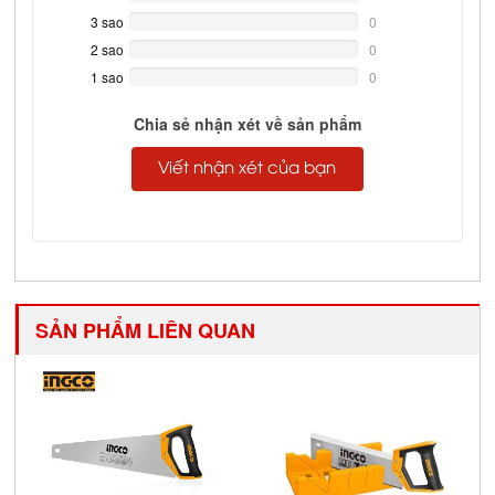
Complete
3 sao
0%
0
Complete
2 sao
0%
0
Complete
1 sao
0%
0
Complete
Chia sẻ nhận xét về sản phẩm
Viết nhận xét của bạn
SẢN PHẨM LIÊN QUAN