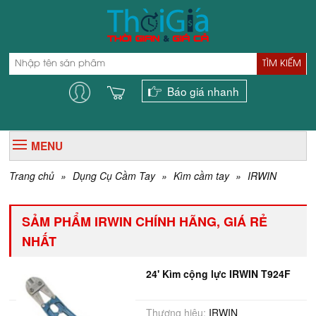
TÌM KIẾM
Báo giá nhanh
MENU
Trang chủ
»
Dụng Cụ Cầm Tay
»
Kìm cầm tay
»
IRWIN
SẢM PHẨM IRWIN CHÍNH HÃNG, GIÁ RẺ
NHẤT
24' Kìm cộng lực IRWIN T924F
Thương hiệu:
IRWIN