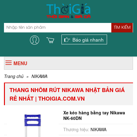
TÌM KIẾM
Báo giá nhanh
MENU
Trang chủ
»
NIKAWA
THANG NHÔM RÚT NIKAWA NHẬT BẢN GIÁ
RẺ NHẤT | THOIGIA.COM.VN
Xe kéo hàng bằng tay Nikawa
NK-60DN
Thương hiệu:
NIKAWA