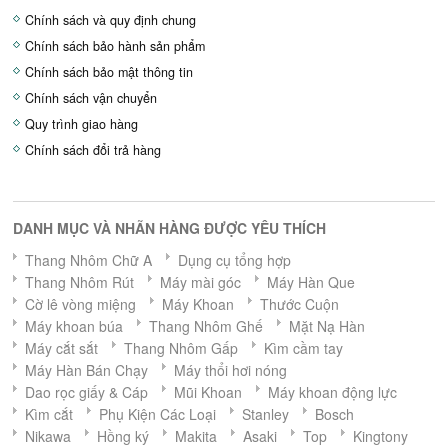
Chính sách và quy định chung
Chính sách bảo hành sản phẩm
Chính sách bảo mật thông tin
Chính sách vận chuyển
Quy trình giao hàng
Chính sách đổi trả hàng
DANH MỤC VÀ NHÃN HÀNG ĐƯỢC YÊU THÍCH
Thang Nhôm Chữ A
Dụng cụ tổng hợp
Thang Nhôm Rút
Máy mài góc
Máy Hàn Que
Cờ lê vòng miệng
Máy Khoan
Thước Cuộn
Máy khoan búa
Thang Nhôm Ghế
Mặt Nạ Hàn
Máy cắt sắt
Thang Nhôm Gấp
Kìm cầm tay
Máy Hàn Bán Chạy
Máy thổi hơi nóng
Dao rọc giấy & Cáp
Mũi Khoan
Máy khoan động lực
Kìm cắt
Phụ Kiện Các Loại
Stanley
Bosch
Nikawa
Hồng ký
Makita
Asaki
Top
Kingtony