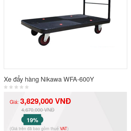
Xe đẩy hàng Nikawa WFA-600Y
3,829,000 VNĐ
Giá:
4,670,000 VNĐ
19%
(Giá trên đã bao gồm thuế
VAT
)