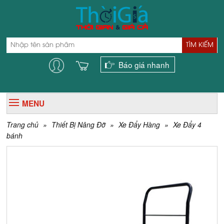
TÌM KIẾM
Báo giá nhanh
MENU
Trang chủ
»
Thiết Bị Nâng Đỡ
»
Xe Đẩy Hàng
»
Xe Đẩy 4
bánh