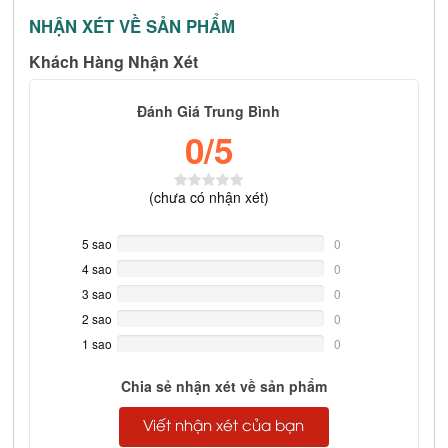
NHẬN XÉT VỀ SẢN PHẨM
Khách Hàng Nhận Xét
Đánh Giá Trung Bình
0
/5
(
chưa có
nhận xét)
5 sao
0%
0
Complete
4 sao
0%
0
Complete
3 sao
0%
0
Complete
2 sao
0%
0
Complete
1 sao
0%
0
Complete
Chia sẻ nhận xét về sản phẩm
Viết nhận xét của bạn