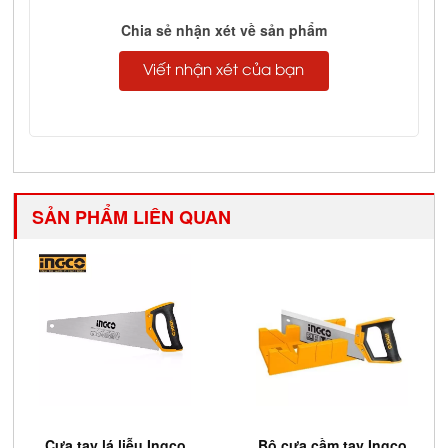
Complete
Chia sẻ nhận xét về sản phẩm
Viết nhận xét của bạn
SẢN PHẨM LIÊN QUAN
Cưa tay lá liễu Ingco
Bộ cưa cầm tay Ingco