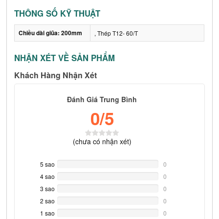
THÔNG SỐ KỸ THUẬT
Chiều dài giũa: 200mm
, Thép T12- 60/T
NHẬN XÉT VỀ SẢN PHẨM
Khách Hàng Nhận Xét
Đánh Giá Trung Bình
0
/5
(
chưa có
nhận xét)
5 sao
0%
0
Complete
4 sao
0%
0
Complete
3 sao
0%
0
Complete
2 sao
0%
0
Complete
1 sao
0%
0