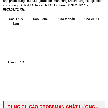
sản phẩm đúng nhu cầu. (Trước khi mua hàng khách hàng nên gọi điện
cho chúng tôi đễ được tư vấn trước.
Hotline: 08 3971 8011 -
0903.39.72.73
).
Cảo Thuỷ
Cảo 3 chấu
Cảo 2 chấu
Cảo chữ F
Lực
Cảo chữ C
DỤNG CỤ CẢO CROSSMAN CHẤT LƯỢNG -