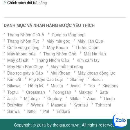
Chính sách đổi trả hàng
DANH MỤC VÀ NHÃN HÀNG ĐƯỢC YÊU THÍCH
Thang Nhôm Chữ A
Dụng cụ tổng hợp
Thang Nhôm Rút
Máy mài góc
Máy Hàn Que
Cờ lê vòng miệng
Máy Khoan
Thước Cuộn
Máy khoan búa
Thang Nhôm Ghế
Mặt Nạ Hàn
Máy cắt sắt
Thang Nhôm Gấp
Kìm cầm tay
Máy Hàn Bán Chạy
Máy thổi hơi nóng
Dao rọc giấy & Cáp
Mũi Khoan
Máy khoan động lực
Kìm cắt
Phụ Kiện Các Loại
Stanley
Bosch
Nikawa
Hồng ký
Makita
Asaki
Top
Kingtony
Toptul
Crossman
Poongsan
Maktec
Sata
Jasic
Mitutoyo
Century
Nikita
Abac
Licota
Berrylion
Wynns
Masada
Kyoritsu
Tohnichi
Sanwa
Nitto
Pal
Endura
Copyright © 2016 by thoigia.com.vn. All rights reserved.