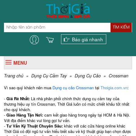
TÌM KIẾM
Báo giá nhanh
MENU
Trang chủ
»
Dụng Cụ Cầm Tay
»
Dụng Cụ Cảo
»
Crossman
Vì sao quý khách nên mua
Dụng cụ cảo Crossman
tại
Thoigia.com.vn
:
-
Giá Rẻ Nhất:
Là nhà phân phối chính thức dụng cụ cầm tay của
thương hiệu uy tín Crossman,
Thời Giá luôn có mức chiết khấu tốt nhất
cho quý khách.
-
Giao Hàng Tận Nơi:
cam kết giao hàng trong ngày tại HCM & Hà Nội.
Với địa điểm khác vui lòng gọi tư vấn.
-
Tư Vấn Kỹ Thuật Chuyên Sâu:
khác với các cửa hàng online khác
Thời Giá có đội ngũ tư vấn hiểu biết sâu về kỹ thuật giúp bạn chọn được