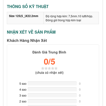
THÔNG SỐ KỸ THUẬT
Size 125(5_)X22.2mm
Độ rộng hợp kim: 7,5mm.10 lưỡi/hộp.
Đóng gói trong hộp kim loại
NHẬN XÉT VỀ SẢN PHẨM
Khách Hàng Nhận Xét
Đánh Giá Trung Bình
0
/5
(
chưa có
nhận xét)
5 sao
0%
0
Complete
4 sao
0%
0
Complete
3 sao
0%
0
Complete
2 sao
0%
0
Complete