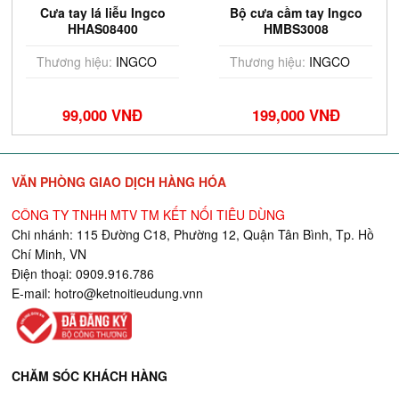
Cưa tay lá liễu Ingco
Bộ cưa cầm tay Ingco
HHAS08400
HMBS3008
Thương hiệu:
INGCO
Thương hiệu:
INGCO
99,000 VNĐ
199,000 VNĐ
VĂN PHÒNG GIAO DỊCH HÀNG HÓA
CÔNG TY TNHH MTV TM KẾT NỐI TIÊU DÙNG
Chi nhánh: 115 Đường C18, Phường 12, Quận Tân Bình, Tp. Hồ
Chí Minh, VN
Điện thoại: 0909.916.786
E-mail:
hotro@ketnoitieudung.vn
n
CHĂM SÓC KHÁCH HÀNG