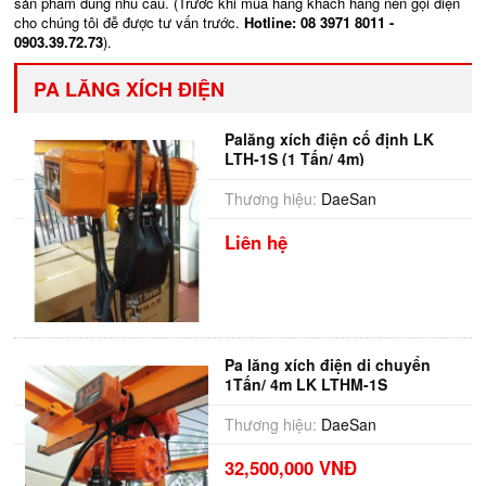
sản phẩm đúng nhu cầu. (Trước khi mua hàng khách hàng nên gọi điện
cho chúng tôi đễ được tư vấn trước.
Hotline: 08 3971 8011 -
0903.39.72.73
).
PA LĂNG XÍCH ĐIỆN
Palăng xích điện cố định LK
LTH-1S (1 Tấn/ 4m)
Thương hiệu:
DaeSan
Liên hệ
Pa lăng xích điện di chuyển
1Tấn/ 4m LK LTHM-1S
Thương hiệu:
DaeSan
32,500,000 VNĐ