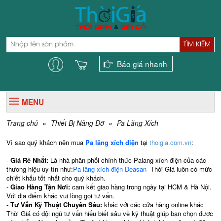
TÌM KIẾM
Báo giá nhanh
MENU
Trang chủ
»
Thiết Bị Nâng Đỡ
»
Pa Lăng Xích
Vì sao quý khách nên mua
Pa lăng xích điện
tại
thoigia.com.vn
:
-
Giá Rẻ Nhất:
Là nhà phân phối chính thức Palang xích điện của các
thương hiệu uy tín như:
Pa lăng xích điện Deasan
Thời Giá luôn có mức
chiết khấu tốt nhất cho quý khách.
-
Giao Hàng Tận Nơi:
cam kết giao hàng trong ngày tại HCM & Hà Nội.
Với địa điểm khác vui lòng gọi tư vấn.
-
Tư Vấn Kỹ Thuật Chuyên Sâu:
khác với các cửa hàng online khác
Thời Giá có đội ngũ tư vấn hiểu biết sâu về kỹ thuật giúp bạn chọn được