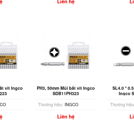
ệ
Liên hệ
L
t vít Ingco
PH3, 50mm Mũi bắt vít Ingco
SL4.0 * 0.
223
SDB11PH323
Ingco 
GCO
Thương hiệu:
INGCO
Thương hiệu
ệ
Liên hệ
L