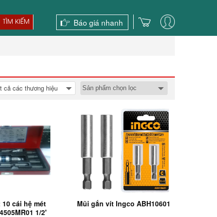
Báo giá nhanh
TÌM KIẾM
t cả các thương hiệu
t 10 cái hệ mét
Mũi gắn vít Ingco ABH10601
4505MR01 1/2'