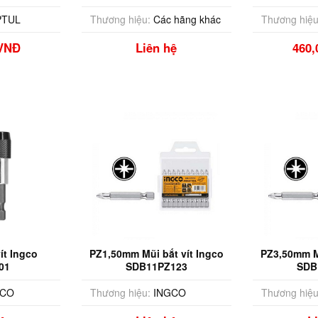
2G
TUL
Thương hiệu:
Các hãng khác
Thương hiệu
 VNĐ
Liên hệ
460
ít Ingco
PZ1,50mm Mũi bắt vít Ingco
PZ3,50mm Mũ
01
SDB11PZ123
SDB
GCO
Thương hiệu:
INGCO
Thương hiệu