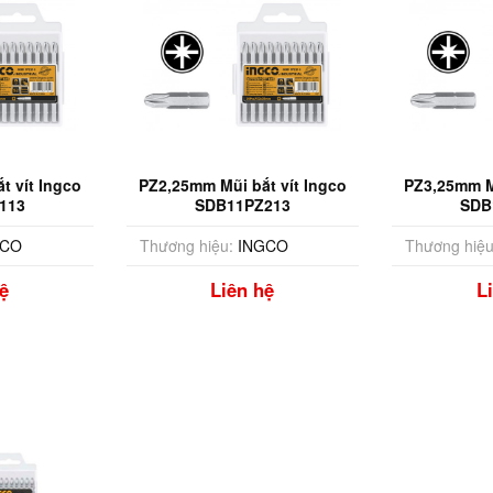
t vít Ingco
PZ2,25mm Mũi bắt vít Ingco
PZ3,25mm Mũ
113
SDB11PZ213
SDB
GCO
Thương hiệu:
INGCO
Thương hiệu
ệ
Liên hệ
L