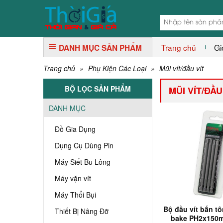
Trang chủ
Gi
DANH MỤC SẢN PHẨM
Trang chủ
»
Phụ Kiện Các Loại
»
Mũi vít/đầu vít
BỘ LỌC SẢN PHẨM
MŨI VÍT/ĐẦU
DANH MỤC
Đồ Gia Dụng
Dụng Cụ Dùng Pin
Máy Siết Bu Lông
Máy vặn vít
Máy Thổi Bụi
Bộ đầu vít bắn t
Thiết Bị Nâng Đỡ
bake PH2x150m