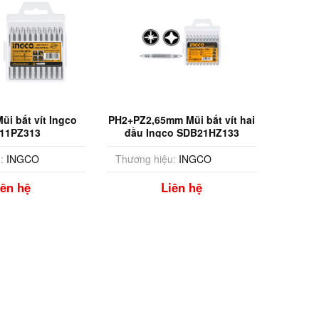
i bắt vít Ingco
PH2+PZ2,65mm Mũi bắt vít hai
11PZ313
đầu Ingco SDB21HZ133
:
INGCO
Thương hiệu:
INGCO
iên hệ
Liên hệ