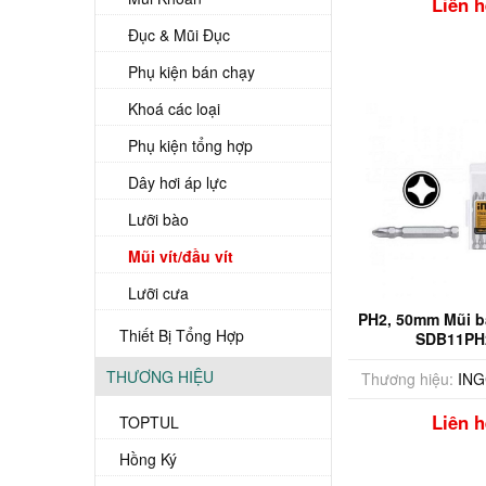
Liên h
Đục & Mũi Đục
Phụ kiện bán chạy
Khoá các loại
Phụ kiện tổng hợp
Dây hơi áp lực
Lưỡi bào
Mũi vít/đầu vít
Lưỡi cưa
PH2, 50mm Mũi bắ
Thiết Bị Tổng Hợp
SDB11PH
THƯƠNG HIỆU
Thương hiệu:
IN
Liên h
TOPTUL
Hồng Ký