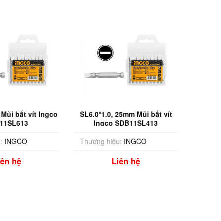
Mũi bắt vít Ingco
SL6.0*1.0, 25mm Mũi bắt vít
11SL613
Ingco SDB11SL413
:
INGCO
Thương hiệu:
INGCO
iên hệ
Liên hệ