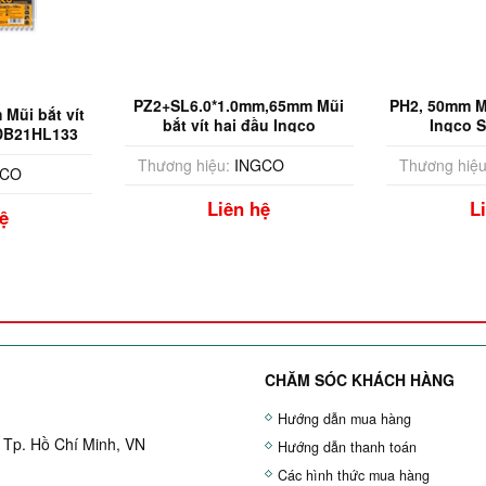
Mũi bắt vít
PZ2+SL6.0*1.0mm,65mm Mũi
PH2, 50mm Mũ
SDB21HL133
bắt vít hai đầu Ingco
Ingco 
SDB21ZL133
GCO
Thương hiệu:
INGCO
Thương hiệu
ệ
Liên hệ
L
CHĂM SÓC KHÁCH HÀNG
Hướng dẫn mua hàng
 Tp. Hồ Chí Minh, VN
Hướng dẫn thanh toán
Các hình thức mua hàng