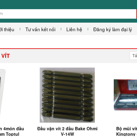
ới thiệu
Tư vấn kết nối
Liên hệ
Đăng ký làm đại lý
 VÍT
Tấ
ôn 4món đầu
Đầu vặn vít 2 đầu Bake Ohmi
Bộ mũi ví
m Toptul
V-14W
Kingtony 