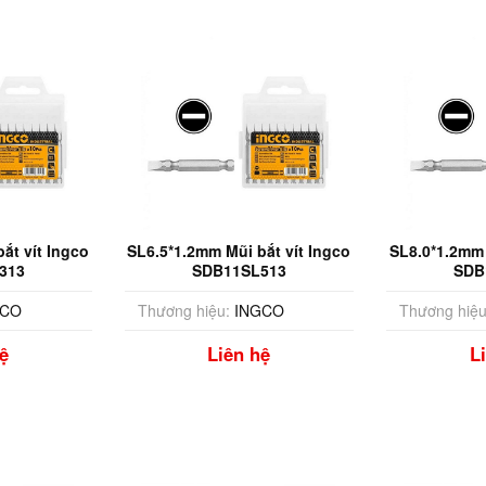
ắt vít Ingco
SL6.5*1.2mm Mũi bắt vít Ingco
SL8.0*1.2mm 
313
SDB11SL513
SDB
GCO
Thương hiệu:
INGCO
Thương hiệu
ệ
Liên hệ
L