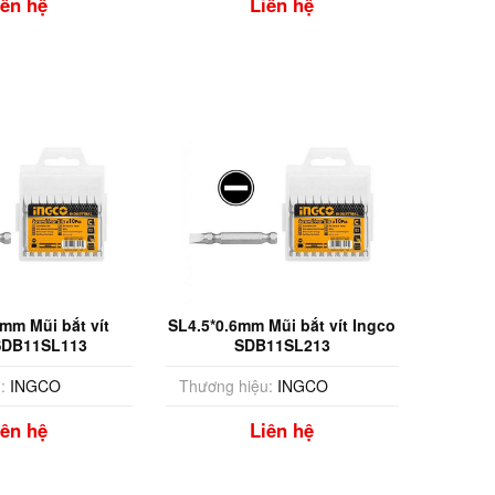
iên hệ
Liên hệ
5mm Mũi bắt vít
SL4.5*0.6mm Mũi bắt vít Ingco
SDB11SL113
SDB11SL213
:
INGCO
Thương hiệu:
INGCO
iên hệ
Liên hệ