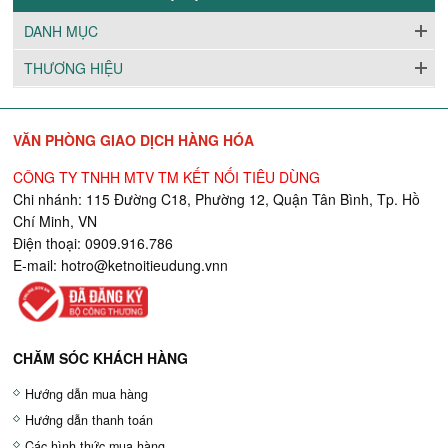
DANH MỤC
THƯƠNG HIỆU
VĂN PHÒNG GIAO DỊCH HÀNG HÓA
CÔNG TY TNHH MTV TM KẾT NỐI TIÊU DÙNG
Chi nhánh: 115 Đường C18, Phường 12, Quận Tân Bình, Tp. Hồ
Chí Minh, VN
Điện thoại: 0909.916.786
E-mail:
hotro@ketnoitieudung.vn
n
CHĂM SÓC KHÁCH HÀNG
Hướng dẫn mua hàng
Hướng dẫn thanh toán
Các hình thức mua hàng