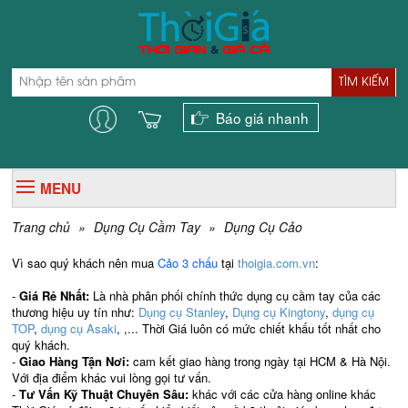
TÌM KIẾM
Báo giá nhanh
MENU
Trang chủ
»
Dụng Cụ Cầm Tay
»
Dụng Cụ Cảo
Vì sao quý khách nên mua
Cảo 3 chấu
tại
thoigia.com.vn
:
-
Giá Rẻ Nhất:
Là nhà phân phối chính thức dụng cụ cầm tay của các
thương hiệu uy tín như:
Dụng cụ Stanley
,
Dụng cụ Kingtony
,
dụng cụ
TOP
,
dụng cụ Asaki
, ,... Thời Giá luôn có mức chiết khấu tốt nhất cho
quý khách.
-
Giao Hàng Tận Nơi:
cam kết giao hàng trong ngày tại HCM & Hà Nội.
Với địa điểm khác vui lòng gọi tư vấn.
-
Tư Vấn Kỹ Thuật Chuyên Sâu:
khác với các cửa hàng online khác